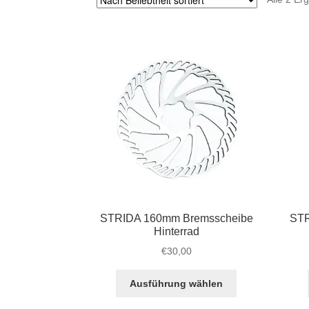
STRIDA 160mm Bremsscheibe
STR
Hinterrad
€
30,00
Dieses
Ausführung wählen
Produkt
weist