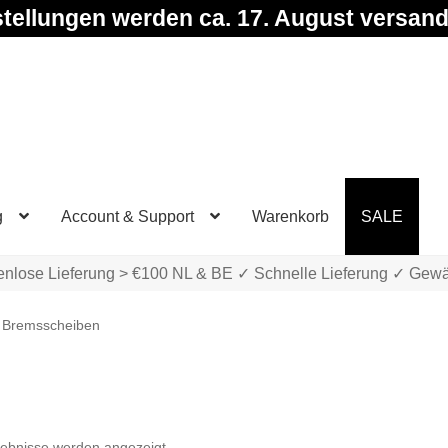
tellungen werden ca. 17. August versand
g
Account & Support
Warenkorb
SALE
enlose Lieferung > €100 NL & BE ✓ Schnelle Lieferung ✓ Gewä
Bremsscheiben
Nach
gebnisse werden angezeigt