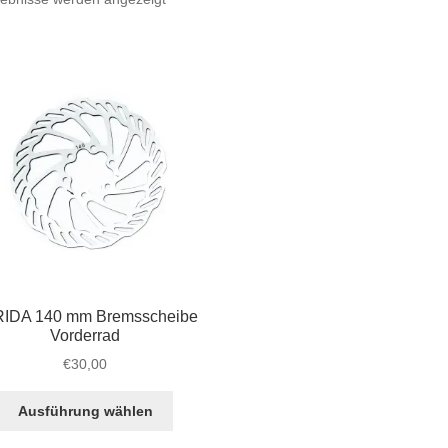
Beliebtheit
sortiert
IDA 140 mm Bremsscheibe
Vorderrad
€
30,00
Dieses
Ausführung wählen
Produkt
weist