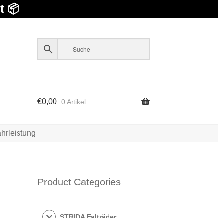
t 📦
€
0,00
0 Artikel
hrleistung
Product Categories
STRIDA Falträder