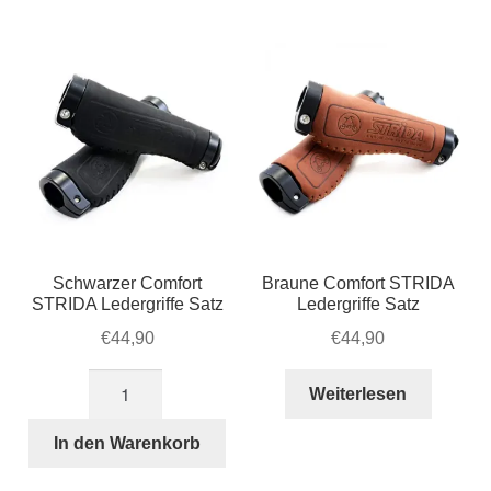
Account & Support
Beliebtheit
auskla
sortiert
Warenkorb
SALE
Schwarzer Comfort
Braune Comfort STRIDA
STRIDA Ledergriffe Satz
Ledergriffe Satz
€
44,90
€
44,90
Schwarzer
Weiterlesen
Comfort
STRIDA
In den Warenkorb
Ledergriffe