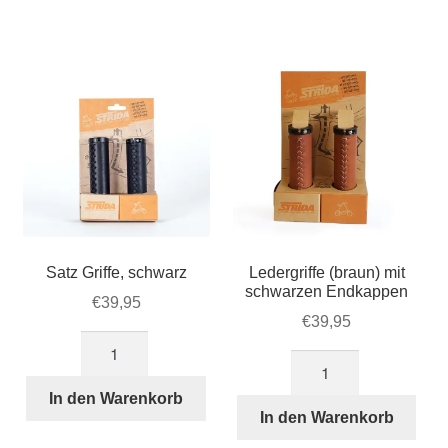
Satz
Menge
Satz Griffe, schwarz
Ledergriffe (braun) mit
schwarzen Endkappen
€
39,95
€
39,95
Satz
Ledergriffe
Griffe,
(braun)
schwarz
In den Warenkorb
mit
In den Warenkorb
Menge
schwarzen