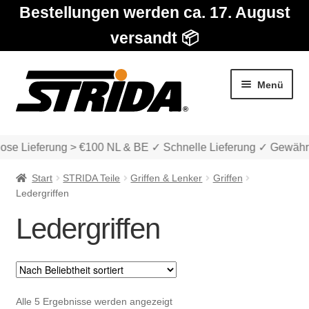
Bestellungen werden ca. 17. August
versandt 📦
Zur
Zum
Menü
Navigation
Inhalt
springen
springen
ose Lieferung > €100 NL & BE ✓ Schnelle Lieferung ✓ Gewährl
Start
STRIDA Teile
Griffen & Lenker
Griffen
Ledergriffen
Ledergriffen
Die Modelle
Unter
Katalog
auskla
Nach
Alle 5 Ergebnisse werden angezeigt
Unter