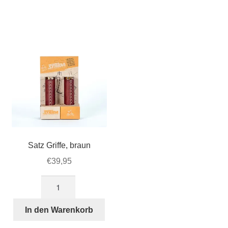
Endkappen
Menge
Satz Griffe, braun
€
39,95
Satz
Griffe,
braun
In den Warenkorb
Menge