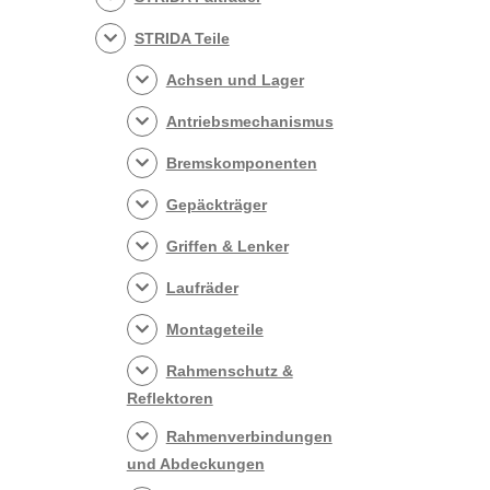
STRIDA Teile
Achsen und Lager
Antriebsmechanismus
Bremskomponenten
Gepäckträger
Griffen & Lenker
Laufräder
Montageteile
Rahmenschutz &
Reflektoren
Rahmenverbindungen
und Abdeckungen