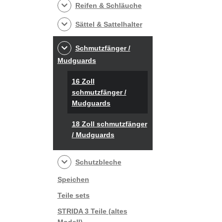
Reifen & Schläuche
Sättel & Sattelhalter
Schmutzfänger /
Mudguards
16 Zoll
schmutzfänger /
Mudguards
18 Zoll schmutzfänger
/ Mudguards
Schutzbleche
Speichen
Teile sets
STRIDA 3 Teile (altes
Modell)