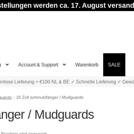
tellungen werden ca. 17. August versand
g
Account & Support
Warenkorb
SALE
enlose Lieferung > €100 NL & BE ✓ Schnelle Lieferung ✓ Gewä
guards
16 Zoll schmutzfänger / Mudguards
änger / Mudguards
 Ergebnis wird angezeigt