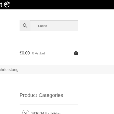
t 📦
€
0,00
0 Artikel
hrleistung
Product Categories
STRIDA Falträder