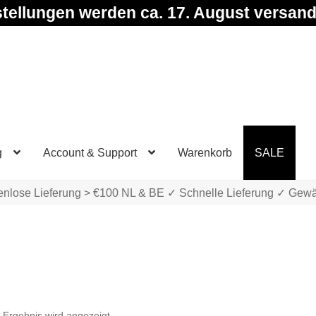
tellungen werden ca. 17. August versand
g
Account & Support
Warenkorb
SALE
enlose Lieferung > €100 NL & BE ✓ Schnelle Lieferung ✓ Gewä
 Ergebnis wird angezeigt