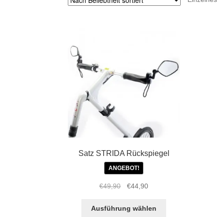
Satz STRIDA Rückspiegel
ANGEBOT!
Ursprünglicher
Aktueller
€
49,90
€
44,90
Preis
Preis
Dieses
war:
ist:
Ausführung wählen
Produkt