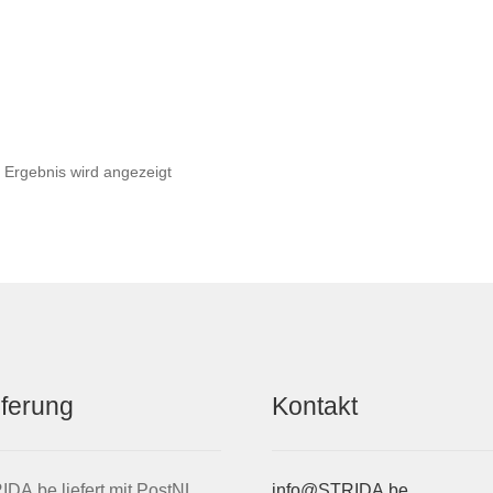
 Ergebnis wird angezeigt
eferung
Kontakt
DA.be liefert mit PostNL,
info@STRIDA.be