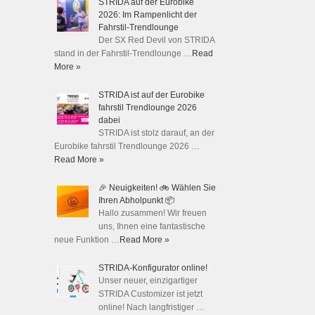
STRIDA auf der Eurobike
2026: Im Rampenlicht der
Fahrstil-Trendlounge
Der SX Red Devil von STRIDA
stand in der Fahrstil-Trendlounge …
Read
More »
STRIDA ist auf der Eurobike
fahrstil Trendlounge 2026
dabei
STRIDA ist stolz darauf, an der
Eurobike fahrstil Trendlounge 2026 …
Read More »
🎉 Neuigkeiten! 🚲 Wählen Sie
Ihren Abholpunkt 📦
Hallo zusammen! Wir freuen
uns, Ihnen eine fantastische
neue Funktion …
Read More »
STRIDA-Konfigurator online!
Unser neuer, einzigartiger
STRIDA Customizer ist jetzt
online! Nach langfristiger …