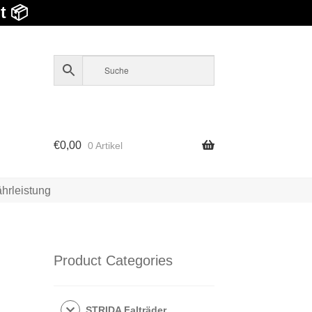
t 📦
€
0,00
0 Artikel
hrleistung
Product Categories
STRIDA Falträder