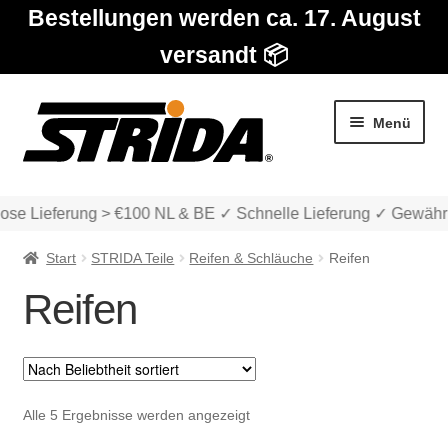
Bestellungen werden ca. 17. August
versandt 📦
Zur
Zum
Menü
Navigation
Inhalt
springen
springen
ose Lieferung > €100 NL & BE ✓ Schnelle Lieferung ✓ Gewährl
Start
STRIDA Teile
Reifen & Schläuche
Reifen
Reifen
Die Modelle
Unter
Katalog
Nach
Alle 5 Ergebnisse werden angezeigt
auskla
Beliebtheit
Unter