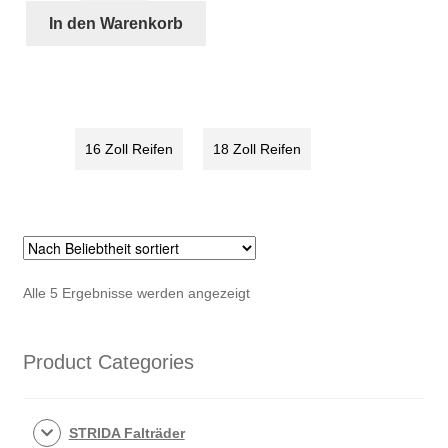
16
In den Warenkorb
×
1.50
STRIDA
Weißwandreifen
Menge
16 Zoll Reifen
18 Zoll Reifen
Nach
Alle 5 Ergebnisse werden angezeigt
Beliebtheit
sortiert
Product Categories
STRIDA Falträder