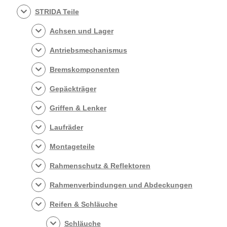
STRIDA Teile
Achsen und Lager
Antriebsmechanismus
Bremskomponenten
Gepäckträger
Griffen & Lenker
Laufräder
Montageteile
Rahmenschutz & Reflektoren
Rahmenverbindungen und Abdeckungen
Reifen & Schläuche
Schläuche