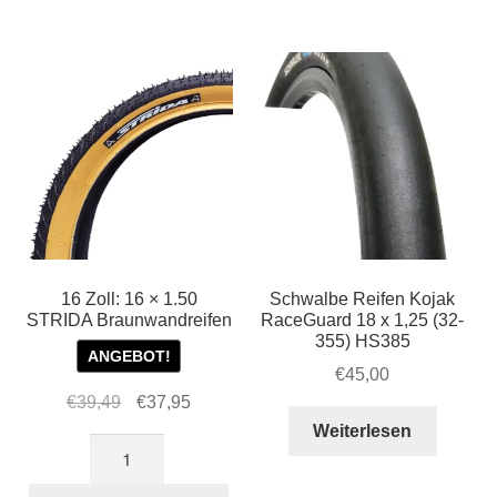
STRIDA
(32-
Reifen
355)
mit
STRIDA
Profil
Innova
Menge
Reifen
mit
Profil
Menge
16 Zoll: 16 × 1.50
Schwalbe Reifen Kojak
STRIDA Braunwandreifen
RaceGuard 18 x 1,25 (32-
355) HS385
ANGEBOT!
€
45,00
Ursprünglicher
Aktueller
€
39,49
€
37,95
Preis
Preis
Weiterlesen
16
war:
ist:
Zoll:
€39,49
€37,95.