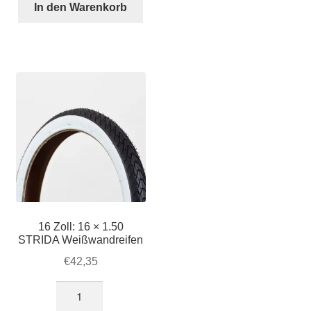
16
In den Warenkorb
×
1.50
STRIDA
Braunwandreifen
Menge
16 Zoll: 16 × 1.50
STRIDA Weißwandreifen
€
42,35
16
Zoll: