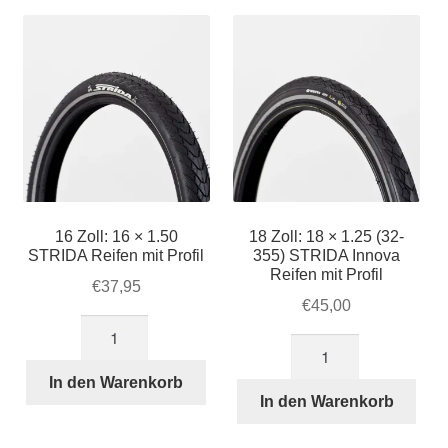
Account & Support
sortiert
auskla
Warenkorb
SALE
16 Zoll: 16 × 1.50
18 Zoll: 18 × 1.25 (32-
STRIDA Reifen mit Profil
355) STRIDA Innova
Reifen mit Profil
€
37,95
€
45,00
16
18
Zoll:
Zoll:
16
In den Warenkorb
18
In den Warenkorb
×
×
1.50
1.25