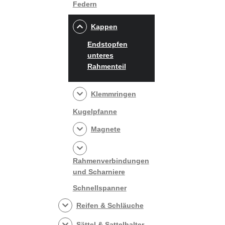
Federn
Kappen
Endstopfen
unteres
Rahmenteil
Klemmringen
Kugelpfanne
Magnete
Rahmenverbindungen
und Scharniere
Schnellspanner
Reifen & Schläuche
Sättel & Sattelhalter