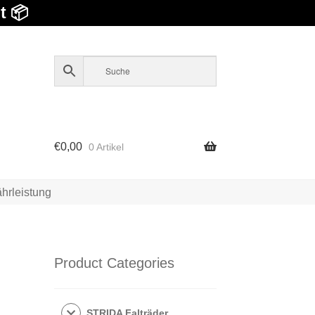
t 📦
€
0,00
0 Artikel
hrleistung
Product Categories
STRIDA Falträder