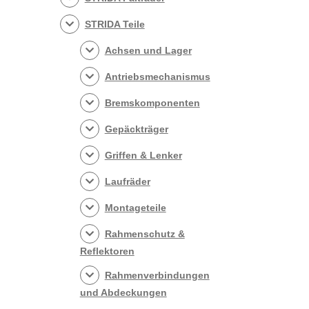
STRIDA Teile
Achsen und Lager
Antriebsmechanismus
Bremskomponenten
Gepäckträger
Griffen & Lenker
Laufräder
Montageteile
Rahmenschutz &
Reflektoren
Rahmenverbindungen
und Abdeckungen