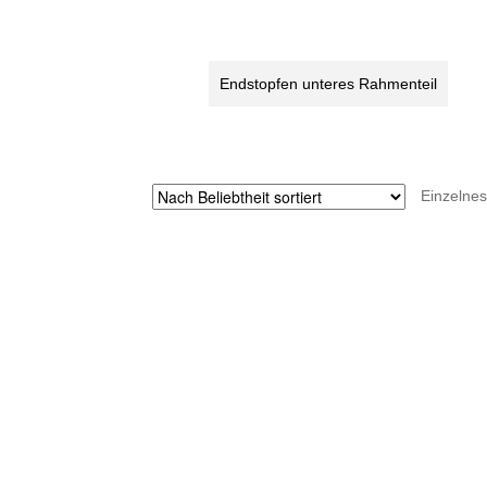
unteren
Rahmen
Teils
Endstopfen unteres Rahmenteil
STRIDA
Menge
Einzelnes