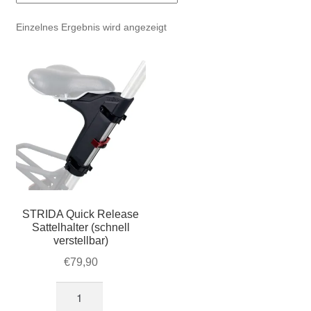
Account & Support
auskla
Einzelnes Ergebnis wird angezeigt
Warenkorb
SALE
STRIDA Quick Release
Sattelhalter (schnell
verstellbar)
€
79,90
STRIDA
Quick