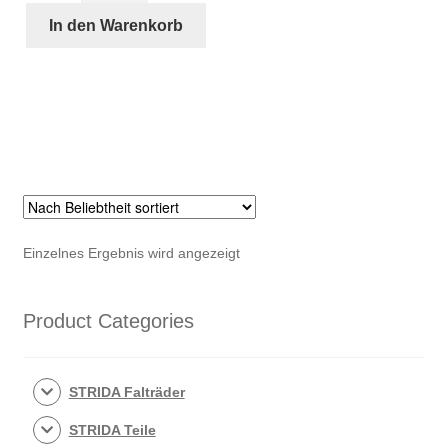
Release
In den Warenkorb
Sattelhalter
(schnell
verstellbar)
Menge
Einzelnes Ergebnis wird angezeigt
Product Categories
STRIDA Falträder
STRIDA Teile