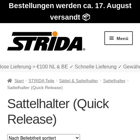
Bestellungen werden ca. 17. August
versandt 📦
Zur
Zum
Menü
Navigation
Inhalt
springen
springen
ose Lieferung > €100 NL & BE ✓ Schnelle Lieferung ✓ Gewährl
Start
STRIDA Teile
Sättel & Sattelhalter
Sattelhalter
Sattelhalter (Quick Release)
Sattelhalter (Quick
Die Modelle
Release)
Unter
Katalog
auskla
Unter