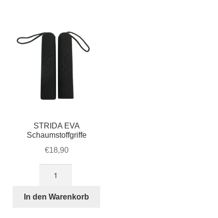
Account & Support
auskla
Warenkorb
SALE
STRIDA EVA
Schaumstoffgriffe
€
18,90
STRIDA
EVA
Schaumstoffgriffe
In den Warenkorb
Menge