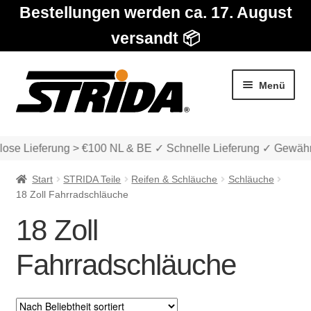
Bestellungen werden ca. 17. August
versandt 📦
Zur
Zum
Menü
Navigation
Inhalt
springen
springen
ose Lieferung > €100 NL & BE ✓ Schnelle Lieferung ✓ Gewährl
Start
STRIDA Teile
Reifen & Schläuche
Schläuche
18 Zoll Fahrradschläuche
18 Zoll
Die Modelle
Fahrradschläuche
Unter
Katalog
auskla
Unter