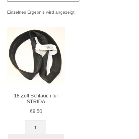
Account & Support
auskla
Einzelnes Ergebnis wird angezeigt
Warenkorb
SALE
18 Zoll Schläuch für
STRIDA
€
9,50
18
Zoll