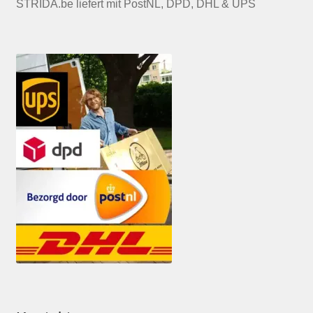
STRIDA.be liefert mit PostNL, DPD, DHL & UPS