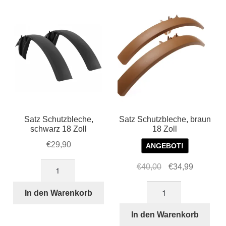
Account & Support
sortiert
auskla
Warenkorb
SALE
Satz Schutzbleche,
Satz Schutzbleche, braun
schwarz 18 Zoll
18 Zoll
€
29,90
ANGEBOT!
Satz
Ursprünglicher
Aktueller
€
40,00
€
34,99
Schutzbleche,
Preis
Preis
Satz
schwarz
war:
ist:
In den Warenkorb
Schutzbleche,
18
€40,00
€34,99.
braun
In den Warenkorb
Zoll
18