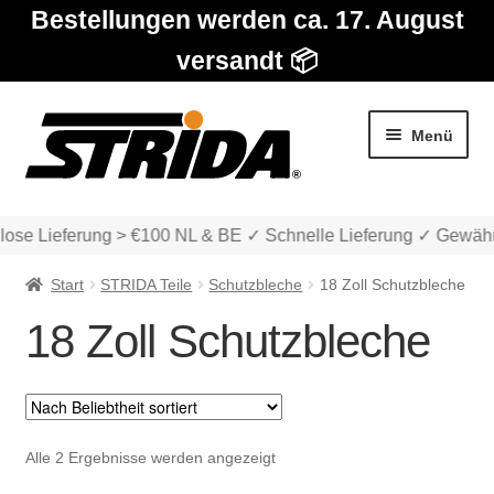
Bestellungen werden ca. 17. August
versandt 📦
Zur
Zum
Menü
Navigation
Inhalt
springen
springen
ose Lieferung > €100 NL & BE ✓ Schnelle Lieferung ✓ Gewährl
Start
STRIDA Teile
Schutzbleche
18 Zoll Schutzbleche
18 Zoll Schutzbleche
Die Modelle
Unter
Katalog
Nach
Alle 2 Ergebnisse werden angezeigt
auskla
Beliebtheit
Unter