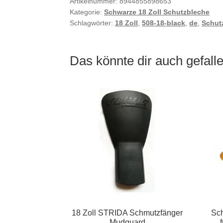
Artikelnummer:
8944855898653
Kategorie:
Schwarze 18 Zoll Schutzbleche
Schlagwörter:
18 Zoll
,
508-18-black
,
de
,
Schut
Das könnte dir auch gefal
18 Zoll STRIDA Schmutzfänger
Sch
Mudguard