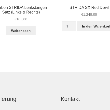
rbon STRIDA Lenkstangen
STRIDA SX Red Devil
Satz (Links & Rechts)
€
1.249,00
€
105,00
STRIDA
In den Warenkor
SX
Weiterlesen
Red
Devil
Menge
eferung
Kontakt