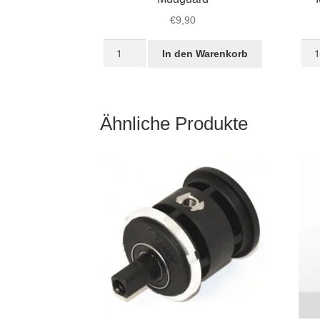
€
9,90
18
Sch
In den Warenkorb
Zoll
und
STRIDA
Abs
Schmutzfänger
für
Mudguard
STR
Ähnliche Produkte
Menge
Sch
Men