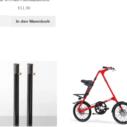
€
11,90
rauben
In den Warenkorb
tandshalter
IDA
utzbleche
ge