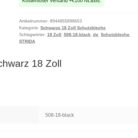
Kostenloser Versand +€100 NL&BE
Artikelnummer:
8944855898653
Kategorie:
Schwarze 18 Zoll Schutzbleche
Schlagwörter:
18 Zoll
,
508-18-black
,
de
,
Schutzbleche
,
STRIDA
chwarz 18 Zoll
508-18-black