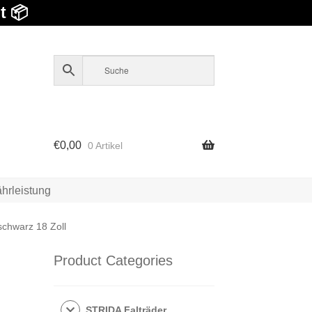
t 📦
€
0,00
0 Artikel
hrleistung
schwarz 18 Zoll
Product Categories
STRIDA Falträder