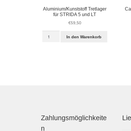
Aluminium/Kunststoff Tretlager
Ca
für STRIDA 5 und LT
€
59,50
Aluminium/Kunststoff
In den Warenkorb
Tretlager
für
STRIDA
5
und
LT
Menge
Zahlungsmöglichkeite
Li
n