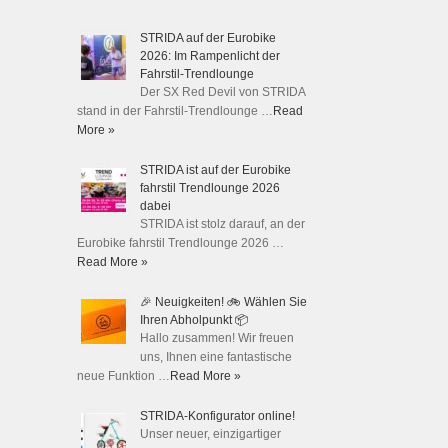
STRIDA auf der Eurobike
2026: Im Rampenlicht der
Fahrstil-Trendlounge
Der SX Red Devil von STRIDA
stand in der Fahrstil-Trendlounge …
Read
More »
STRIDA ist auf der Eurobike
fahrstil Trendlounge 2026
dabei
STRIDA ist stolz darauf, an der
Eurobike fahrstil Trendlounge 2026 …
Read More »
🎉 Neuigkeiten! 🚲 Wählen Sie
Ihren Abholpunkt 📦
Hallo zusammen! Wir freuen
uns, Ihnen eine fantastische
neue Funktion …
Read More »
STRIDA-Konfigurator online!
Unser neuer, einzigartiger