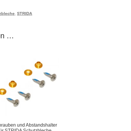
zbleche
,
STRIDA
len …
rauben und Abstandshalter
für STRIDA Schutzbleche