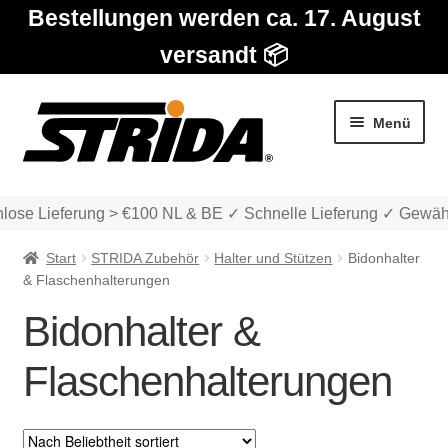
Bestellungen werden ca. 17. August
versandt 📦
Zur
Zum
Menü
Navigation
Inhalt
springen
springen
lose Lieferung > €100 NL & BE ✓ Schnelle Lieferung ✓ Gewähr
Start
STRIDA Zubehör
Halter und Stützen
Bidonhalter
& Flaschenhalterungen
Bidonhalter &
Die Modelle
Flaschenhalterungen
Unter
Katalog
auskla
Unter