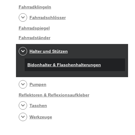
Fahrradklingeln
Fahrradschlösser
Fahrradspiegel
Fahrradständer
Halter und Stützen
Bidonhalter & Flaschenhalterungen
Pumpen
Reflektoren & Reflexionsaufkleber
Taschen
Werkzeuge