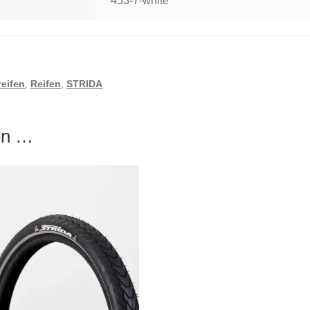
453-7-white
eifen
,
Reifen
,
STRIDA
len …