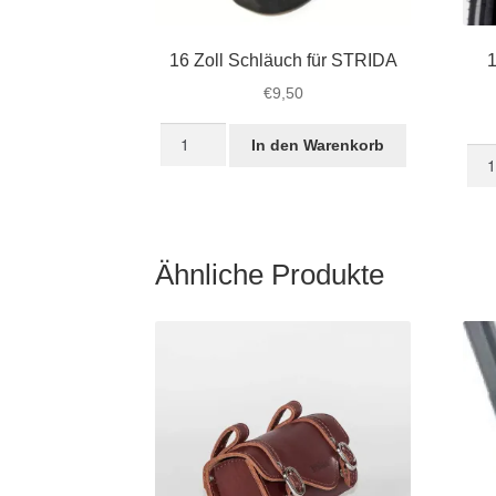
16 Zoll Schläuch für STRIDA
1
€
9,50
16
In den Warenkorb
16
Zoll
Zoll
Schläuch
16
für
×
STRIDA
1.5
Menge
Ähnliche Produkte
STR
Rei
mit
Profi
Men