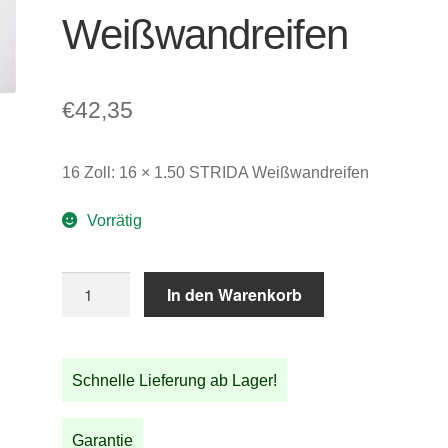
Weißwandreifen
€
42,35
16 Zoll: 16 × 1.50 STRIDA Weißwandreifen
Vorrätig
16
In den Warenkorb
Zoll:
16
×
Schnelle Lieferung ab Lager!
1.50
STRIDA
Weißwandreifen
Garantie