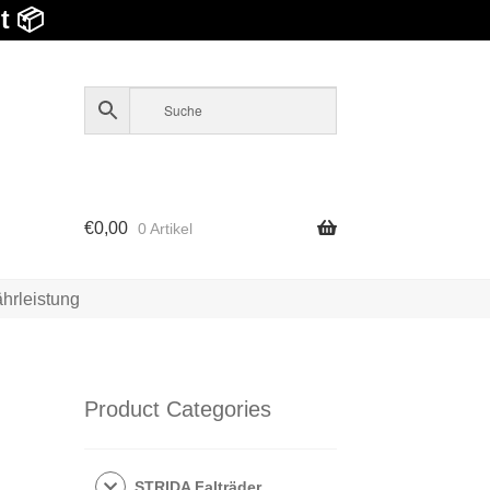
t 📦
€
0,00
0 Artikel
hrleistung
Product Categories
STRIDA Falträder