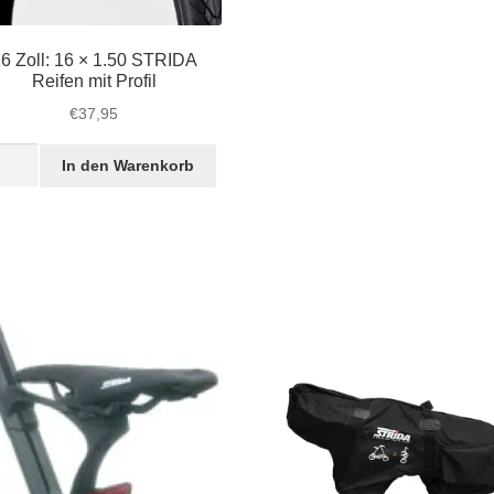
6 Zoll: 16 × 1.50 STRIDA
Reifen mit Profil
€
37,95
In den Warenkorb
:
0
IDA
fen
l
ge