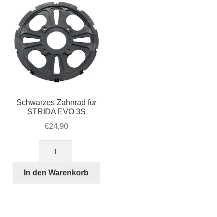
3,
5,
LT,
SX
und
EVO
Menge
Schwarzes Zahnrad für
STRIDA EVO 3S
€
24,90
Schwarzes
Zahnrad
für
In den Warenkorb
STRIDA
EVO
3S