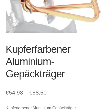
Account & Support
auskla
Warenkorb
SALE
Kupferfarbener
Aluminium-
Gepäckträger
Preisspanne:
€
54,98
–
€
58,50
€54,98
Kupferfarbener Aluminium-Gepäckträger
bis