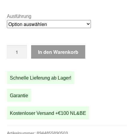
€58,50
Ausführung
Kupferfarbener
In den Warenkorb
Aluminium-
Gepäckträger
Menge
Schnelle Lieferung ab Lager!
Garantie
Kostenloser Versand +€100 NL&BE
Artikelnummer:
8944855890503