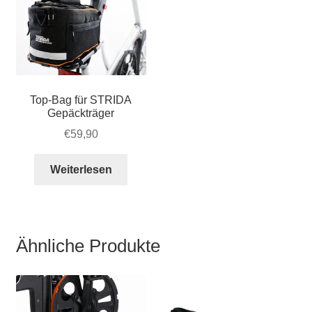
auf
der
Produktseite
gewählt
werden
Top-Bag für STRIDA
Gepäckträger
€
59,90
Weiterlesen
Ähnliche Produkte