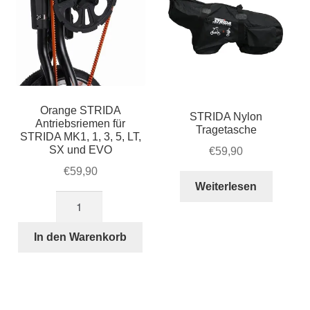
Orange STRIDA
STRIDA Nylon
Antriebsriemen für
Tragetasche
STRIDA MK1, 1, 3, 5, LT,
SX und EVO
€
59,90
€
59,90
Weiterlesen
Orange
STRIDA
Antriebsriemen
In den Warenkorb
für
STRIDA
MK1,
1,