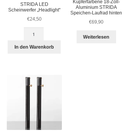
Kupferfarbene 18-Zoll-
STRIDA LED
Aluminium STRIDA
Scheinwerfer „Headlight“
Speichen-Laufrad hinten
€
24,50
€
69,90
STRIDA
Weiterlesen
LED
Scheinwerfer
In den Warenkorb
„Headlight“
Menge