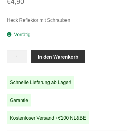
€
4,90
Heck Reflektor mit Schrauben
Vorrätig
Heck
In den Warenkorb
Reflektor
mit
Schrauben
Schnelle Lieferung ab Lager!
Menge
Garantie
Kostenloser Versand +€100 NL&BE