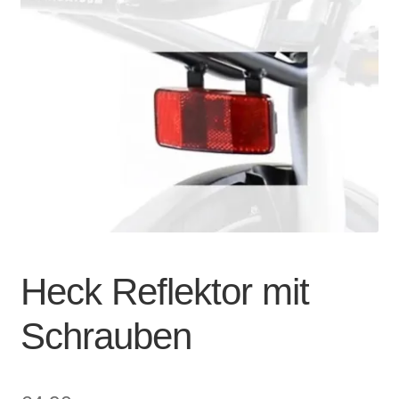
Account & Support
auskla
Warenkorb
SALE
Heck Reflektor mit
Schrauben