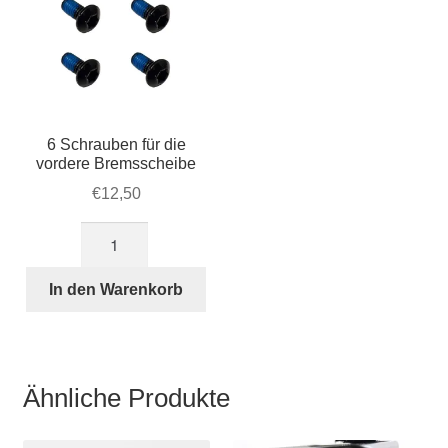
6 Schrauben für die
vordere Bremsscheibe
€
12,50
6
Schrauben
für
In den Warenkorb
die
vordere
Bremsscheibe
Menge
Ähnliche Produkte