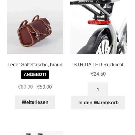
Leder Satteltasche, braun
STRIDA LED Rücklicht
€
24,50
ANGEBOT!
STRIDA
Ursprünglicher
Aktueller
€
69,90
€
59,00
LED
Preis
Preis
Rücklicht
war:
ist:
Weiterlesen
In den Warenkorb
Menge
€69,90
€59,00.