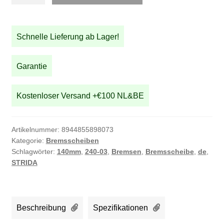
140
mm
Bremsscheibe
Schnelle Lieferung ab Lager!
Vorderrad
Menge
Garantie
Kostenloser Versand +€100 NL&BE
Artikelnummer:
8944855898073
Kategorie:
Bremsscheiben
Schlagwörter:
140mm
,
240-03
,
Bremsen
,
Bremsscheibe
,
de
,
STRIDA
Beschreibung
Spezifikationen