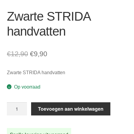
Zwarte STRIDA
handvatten
Oorspronkelijke
Huidige
€
12,90
€
9,90
prijs
prijs
Zwarte STRIDA handvatten
was:
is:
€12,90.
€9,90.
Op voorraad
Zwarte
Toevoegen aan winkelwagen
STRIDA
handvatten
aantal