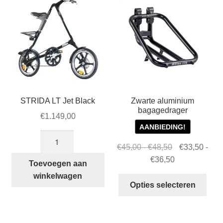
gek
wor
op
de
prod
STRIDA LT Jet Black
Zwarte aluminium
bagagedrager
€
1.149,00
AANBIEDING!
STRIDA
Prijsklasse:
Oorspronkelij
€
45,00
-
€
48,50
€
33,50
-
LT
€45,00
prijs
Prijsklasse:
Huidige
€
36,50
Jet
Toevoegen aan
tot
was:
€33,50
prijs
Black
winkelwagen
Dit
€48,50
€45,00
tot
is:
Opties selecteren
aantal
prod
-
€36,50
€33,50
heef
€48,50Prijskl
-
mee
€45,00
€36,50Prijskl