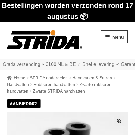
Bestellingen worden verzonden rond 17
augustus 📦
Ga
Ga
Menu
door
naar
naar
de
navigatie
inhoud
 Gratis verzending > €100 NL & BE ✓ Snelle levering ✓ Garant
Home
STRIDA onderdelen
Handvatten & Sturen
Handvatten
Rubberen handvatten
Zwarte rubberen
handvatten
Zwarte STRIDA handvatten
Subme
AANBIEDING!
Winkel
uitvou
Subme
Over STRIDA
uitvou
🔍
Subme