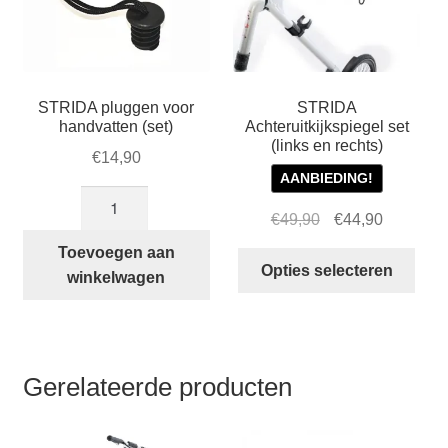
STRIDA pluggen voor
STRIDA
handvatten (set)
Achteruitkijkspiegel set
(links en rechts)
€
14,90
AANBIEDING!
STRIDA
Oorspronkelijke
Huidige
€
49,90
€
44,90
pluggen
prijs
prijs
voor
Toevoegen aan
Dit
was:
is:
Opties selecteren
handvatten
winkelwagen
prod
€49,90.
€44,90.
(set)
heef
aantal
mee
varia
Gerelateerde producten
Dez
opti
kan