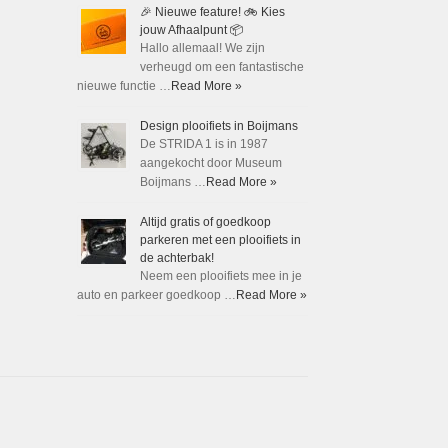
🎉 Nieuwe feature! 🚲 Kies
jouw Afhaalpunt 📦
Hallo allemaal! We zijn
verheugd om een fantastische
nieuwe functie …
Read More »
Design plooifiets in Boijmans
De STRIDA 1 is in 1987
aangekocht door Museum
Boijmans …
Read More »
Altijd gratis of goedkoop
parkeren met een plooifiets in
de achterbak!
Neem een plooifiets mee in je
auto en parkeer goedkoop …
Read More »