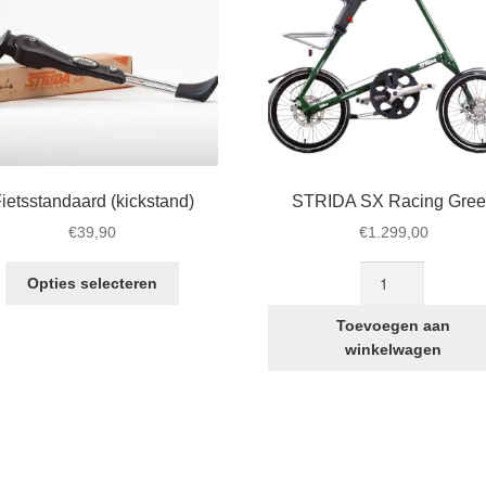
ietsstandaard (kickstand)
STRIDA SX Racing Gre
€
39,90
€
1.299,00
Dit
STRIDA
Opties selecteren
product
SX
heeft
Racing
Toevoegen aan
meerdere
Green
winkelwagen
variaties.
aantal
Deze
optie
kan
gekozen