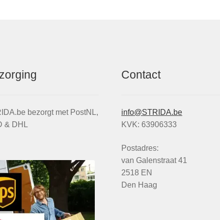
worden
op
de
productpagina
zorging
Contact
IDA.be bezorgt met PostNL,
info@STRIDA.be
 & DHL
KVK: 63906333
Postadres:
van Galenstraat 41
2518 EN
Den Haag