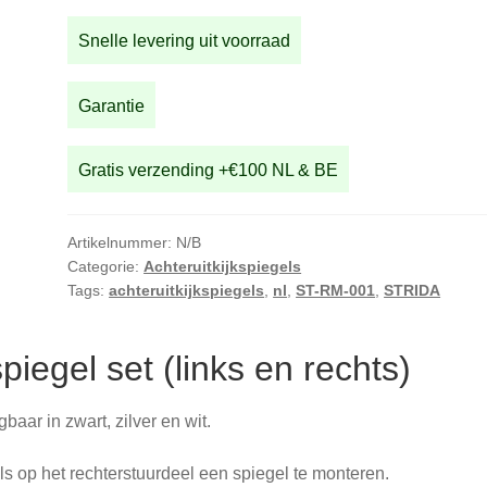
(links
Snelle levering uit voorraad
en
rechts)
aantal
Garantie
Gratis verzending +€100 NL & BE
Artikelnummer:
N/B
Categorie:
Achteruitkijkspiegels
Tags:
achteruitkijkspiegels
,
nl
,
ST-RM-001
,
STRIDA
piegel set (links en rechts)
baar in zwart, zilver en wit.
als op het rechterstuurdeel een spiegel te monteren.