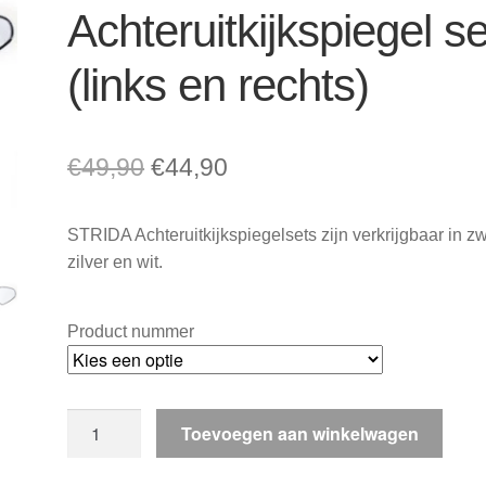
Achteruitkijkspiegel se
(links en rechts)
Oorspronkelijke
Huidige
€
49,90
€
44,90
prijs
prijs
STRIDA Achteruitkijkspiegelsets zijn verkrijgbaar in zw
was:
is:
zilver en wit.
€49,90.
€44,90.
Product nummer
STRIDA
Toevoegen aan winkelwagen
Achteruitkijkspiegel
set