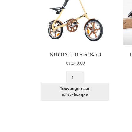
STRIDA LT Desert Sand
F
€
1.149,00
STRIDA
LT
Desert
Toevoegen aan
Sand
winkelwagen
aantal