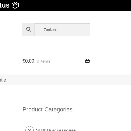
tus 📦
€
0,00
0 items
tie
Product Categories
STRIDA accessoires