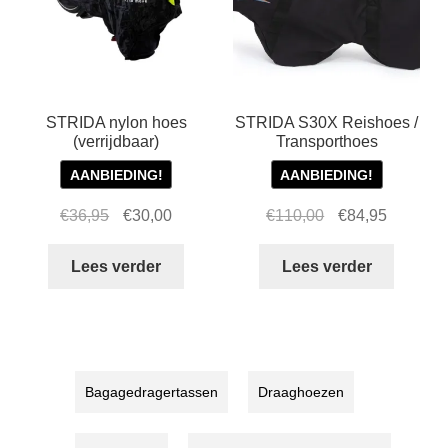
STRIDA nylon hoes
STRIDA S30X Reishoes /
(verrijdbaar)
Transporthoes
AANBIEDING!
AANBIEDING!
Oorspronkelijke
Huidige
Oorspronkelijke
Huidige
€
36,95
€
30,00
€
110,00
€
84,95
prijs
prijs
prijs
prijs
was:
is:
was:
is:
Lees verder
Lees verder
€36,95.
€30,00.
€110,00.
€84,95.
Bagagedragertassen
Draaghoezen