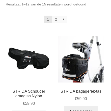
Zakelijk
Gesorteerd
Resultaat 1–12 van de 15 resultaten wordt getoond
uitvou
op
Winkelwagen
populariteit
1
2
SALE
STRIDA Schouder
STRIDA bagagerek-tas
draagtas Nylon
€
59,90
€
59,90