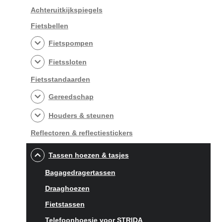
Achteruitkijkspiegels
Fietsbellen
Fietspompen
Fietssloten
Fietsstandaarden
Gereedschap
Houders & steunen
Reflectoren & reflectiestickers
Tassen hoezen & tasjes
Bagagedragertassen
Draaghoezen
Fietstassen
Telefoonhoesje voor STRIDA