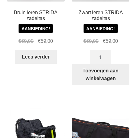
Bruin leren STRIDA
Zwart leren STRIDA
zadeltas
zadeltas
AANBIEDING!
AANBIEDING!
Oorspronkelijke
Huidige
Oorspronkelijke
Huidige
€
69,90
€
59,00
€
69,90
€
59,00
prijs
prijs
prijs
prijs
Zwart
was:
is:
was:
is:
Lees verder
leren
€69,90.
€59,00.
€69,90.
€59,00.
STRIDA
Toevoegen aan
zadeltas
winkelwagen
aantal