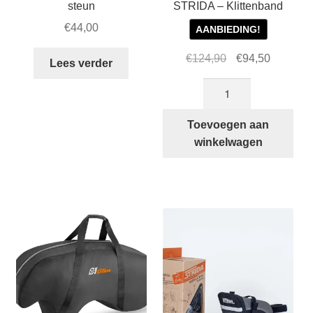
steun
STRIDA – Klittenband
€
44,00
AANBIEDING!
Oorspronkelijke
Huidige
€
124,90
€
94,50
Lees verder
prijs
prijs
Topeak
was:
is:
TrunkBag
€124,90.
€94,50.
voor
Toevoegen aan
STRIDA
winkelwagen
-
Klittenband
aantal