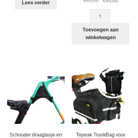
Oorspronkelijke
Huidige
€
45,00
€
40,00
Lees verder
prijs
prijs
STRIDA
was:
is:
Voorvork
€45,00.
€40,00.
frame
Toevoegen aan
telefoonhoesje
winkelwagen
en
opbergtasje
aantal
Schouder draagtasje en
Topeak TrunkBag voor