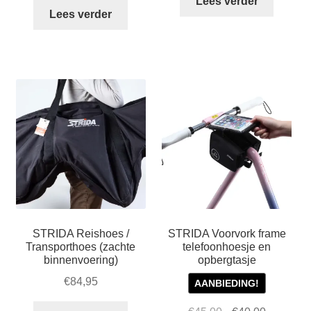
Lees verder
Lees verder
STRIDA Reishoes /
STRIDA Voorvork frame
Transporthoes (zachte
telefoonhoesje en
binnenvoering)
opbergtasje
€
84,95
AANBIEDING!