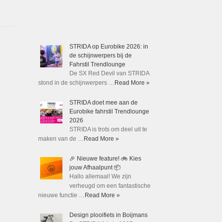
STRIDA op Eurobike 2026: in
de schijnwerpers bij de
Fahrstil Trendlounge
De SX Red Devil van STRIDA
stond in de schijnwerpers …
Read More »
STRIDA doet mee aan de
Eurobike fahrstil Trendlounge
2026
STRIDA is trots om deel uit te
maken van de …
Read More »
🎉 Nieuwe feature! 🚲 Kies
jouw Afhaalpunt 📦
Hallo allemaal! We zijn
verheugd om een fantastische
nieuwe functie …
Read More »
Design plooifiets in Boijmans