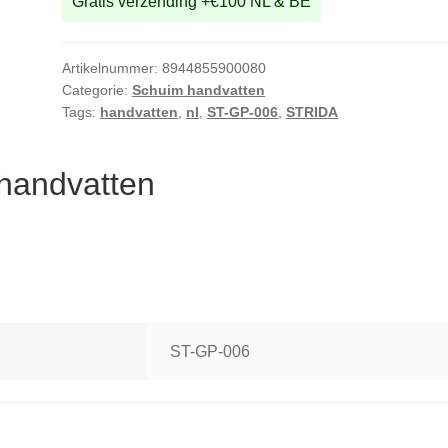
Gratis verzending +€100 NL & BE
Artikelnummer:
8944855900080
Categorie:
Schuim handvatten
Tags:
handvatten
,
nl
,
ST-GP-006
,
STRIDA
handvatten
ST-GP-006