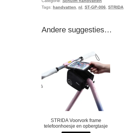
Categorie:
Schuim handvatten
Tags:
handvatten
,
nl
,
ST-GP-006
,
STRIDA
Andere suggesties…
STRIDA Voorvork frame
telefoonhoesje en opbergtasje