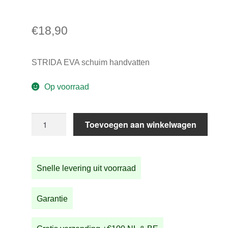
€
18,90
STRIDA EVA schuim handvatten
Op voorraad
STRIDA
Toevoegen aan winkelwagen
EVA
schuim
handvatten
Snelle levering uit voorraad
aantal
Garantie