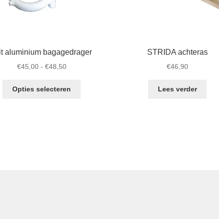
t aluminium bagagedrager
STRIDA achteras
Prijsklasse:
€
45,00
-
€
48,50
€
46,90
€45,00
Dit
tot
Opties selecteren
Lees verder
product
€48,50
heeft
meerdere
variaties.
Deze
optie
kan
gekozen
worden
op
de
productpagina