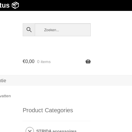
tus 📦
€
0,00
0 items
tie
vatten
Product Categories
STRIDA accessoires