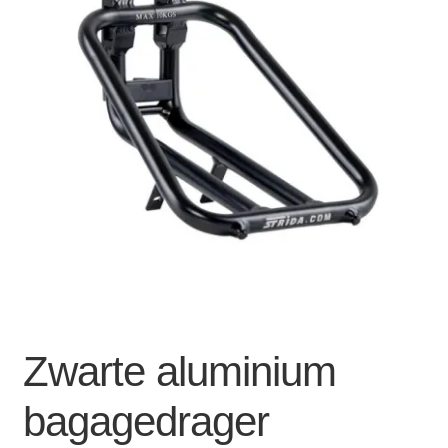
Zakelijk
uitvou
Winkelwagen
SALE
Zwarte aluminium
bagagedrager