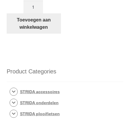
Zwarte
leren
STRIDA
Toevoegen aan
handvatten
winkelwagen
aantal
Product Categories
STRIDA accessoires
STRIDA onderdelen
STRIDA plooifietsen