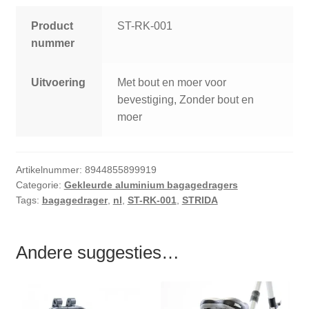
Product
ST-RK-001
nummer
Uitvoering
Met bout en moer voor
bevestiging, Zonder bout en
moer
Artikelnummer:
8944855899919
Categorie:
Gekleurde aluminium bagagedragers
Tags:
bagagedrager
,
nl
,
ST-RK-001
,
STRIDA
Andere suggesties…