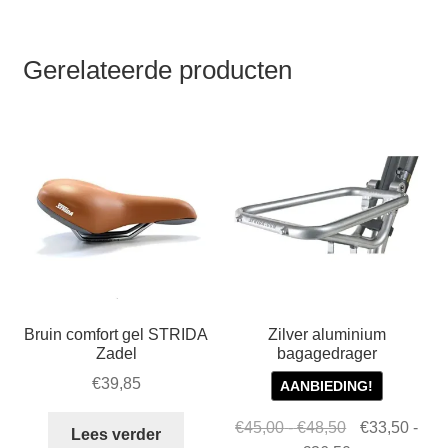
Gerelateerde producten
Bruin comfort gel STRIDA
Zilver aluminium
Zadel
bagagedrager
€
39,85
AANBIEDING!
Prijsklasse:
Oorspronkelij
€
45,00
-
€
48,50
€
33,50
-
Lees verder