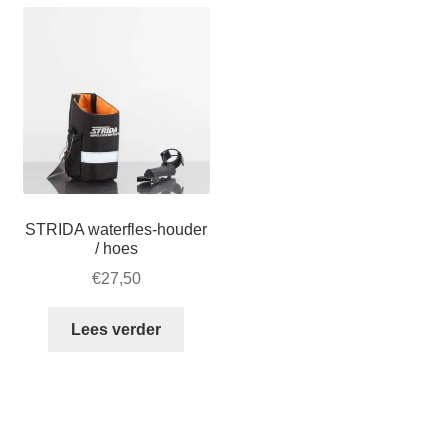
varia
tot
€33,50
Dez
€48,50.
tot
opti
€36,50.
kan
gek
wor
op
de
prod
STRIDA waterfles-houder
/ hoes
€
27,50
Lees verder