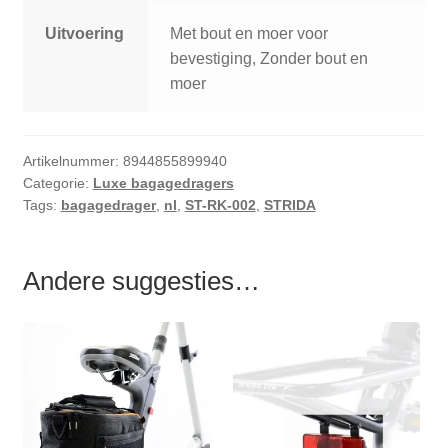
Uitvoering
Met bout en moer voor
bevestiging, Zonder bout en
moer
Artikelnummer:
8944855899940
Categorie:
Luxe bagagedragers
Tags:
bagagedrager
,
nl
,
ST-RK-002
,
STRIDA
Andere suggesties…