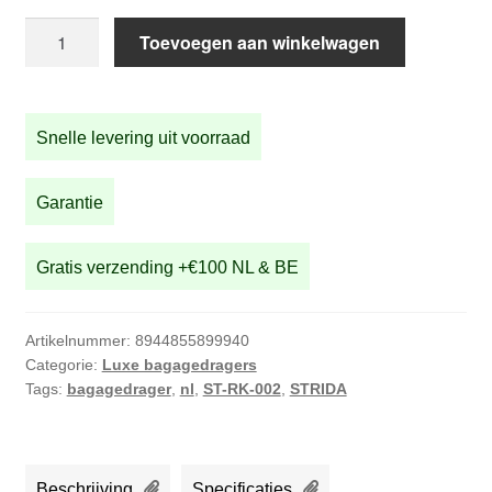
€68,50.
€56,00.
Zwarte
Toevoegen aan winkelwagen
aluminium
bagagedrager
met
Snelle levering uit voorraad
spanbanden
aantal
Garantie
Gratis verzending +€100 NL & BE
Artikelnummer:
8944855899940
Categorie:
Luxe bagagedragers
Tags:
bagagedrager
,
nl
,
ST-RK-002
,
STRIDA
Beschrijving
Specificaties