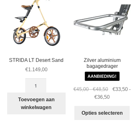
STRIDA LT Desert Sand
Zilver aluminium
bagagedrager
€
1.149,00
AANBIEDING!
STRIDA
Prijsklasse:
Oorspronkelij
€
45,00
-
€
48,50
€
33,50
-
LT
€45,00
prijs
Prijsklasse:
Huidige
€
36,50
Desert
Toevoegen aan
tot
was:
€33,50
prijs
Sand
winkelwagen
Dit
€48,50
€45,00
tot
is:
Opties selecteren
aantal
prod
-
€36,50
€33,50
heef
€48,50Prijskl
-
mee
€45,00
€36,50Prijskl