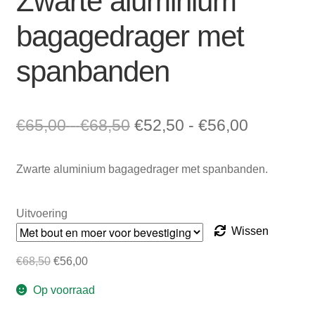
Zwarte aluminium
bagagedrager met
spanbanden
Prijsklasse:
Oorspronkelijke
Prijsklas
Huidige
€
65,00
-
€
68,50
€
52,50
-
€
56,00
€65,00
prijs
€52,50
prijs
Zwarte aluminium bagagedrager met spanbanden.
tot
was:
tot
is:
€68,50
€65,00
€56,00
€52,50
Uitvoering
-
-
Wissen
€68,50Prijsklasse:
€56,00Pri
Oorspronkelijke
Huidige
€
68,50
€
56,00
€65,00
€52,50
prijs
prijs
Op voorraad
was:
is:
tot
tot
€68,50.
€56,00.