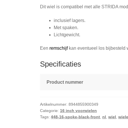
Dit wiel is compatibel met alle STRIDA mod
inclusief lagers.
Met spaken.
Lichtgewicht.
Een
remschijf
kan eventueel los bijbesteld
Specificaties
Product nummer
Artikelnummer:
8944855900349
Categorie:
16 inch voorwielen
Tags:
448-16-spoke-black-front
,
nl
,
wiel
,
wiel