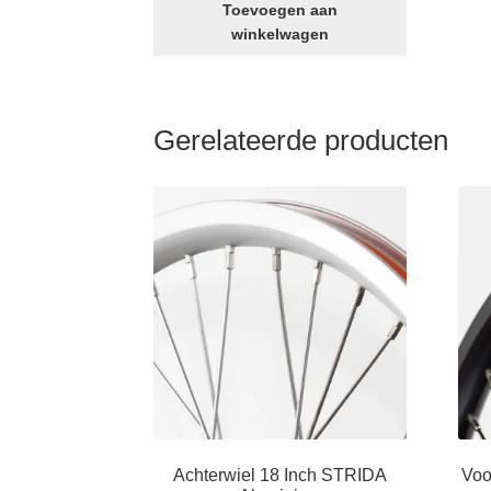
voor
Toevoegen aan
remschijf
winkelwagen
voor
aantal
Gerelateerde producten
Achterwiel 18 Inch STRIDA
Voo