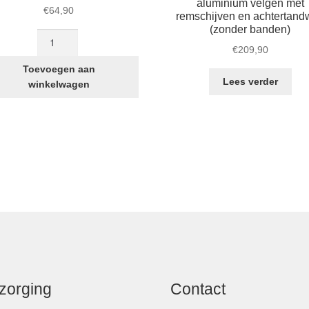
aluminium velgen met
€
64,90
remschijven en achtertand
(zonder banden)
Voorwiel
€
209,90
18
Inch
Toevoegen aan
STRIDA
Lees verder
winkelwagen
Zwart
aantal
zorging
Contact