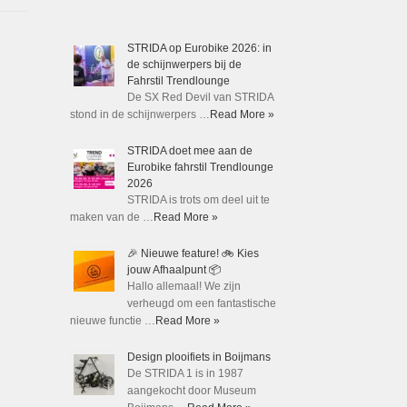
STRIDA op Eurobike 2026: in
de schijnwerpers bij de
Fahrstil Trendlounge
De SX Red Devil van STRIDA
stond in de schijnwerpers …
Read More »
STRIDA doet mee aan de
Eurobike fahrstil Trendlounge
2026
STRIDA is trots om deel uit te
maken van de …
Read More »
🎉 Nieuwe feature! 🚲 Kies
jouw Afhaalpunt 📦
Hallo allemaal! We zijn
verheugd om een fantastische
nieuwe functie …
Read More »
Design plooifiets in Boijmans
De STRIDA 1 is in 1987
aangekocht door Museum