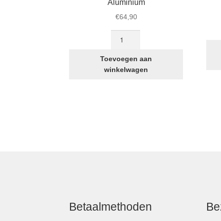
Aluminium
€
64,90
Achterwiel
18
Inch
Toevoegen aan
STRIDA
winkelwagen
Aluminium
aantal
Betaalmethoden
Be