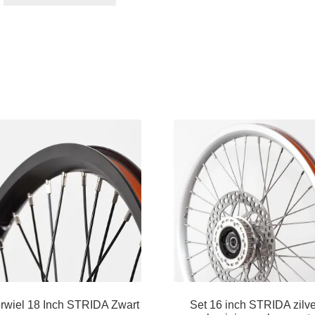
product
heeft
meerdere
variaties.
Deze
optie
kan
gekozen
worden
op
de
productpagina
rwiel 18 Inch STRIDA Zwart
Set 16 inch STRIDA zilve