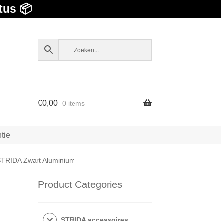
tus 📦
€
0,00
0 items
tie
 STRIDA Zwart Aluminium
Product Categories
STRIDA accessoires