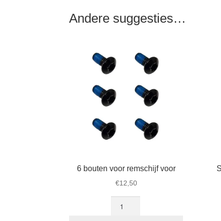
Andere suggesties…
6 bouten voor remschijf voor
S
€
12,50
6
bouten