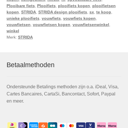
Plooibare fiets
,
Plooifiets
,
plooifiets kopen
,
plooifietsen
kopen
,
STRIDA
,
STRIDA design plooifiets
,
sx
,
te koop
,
unieke plooifiets
,
vouwfiets
,
vouwfiets kopen
,
vouwfietsen
,
vouwfietsen kopen
,
vouwfietsenwinkel
,
winkel
Merk:
STRIDA
Betaalmethoden
Ondersteunde Betalings methoden zijn o.a. iDeal, Visa,
Cartes Bancaires, CartaSi, Bancontact, Sofort, Paypal
en meer.