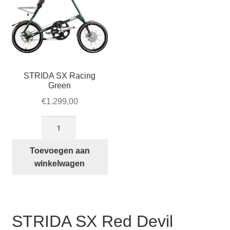
gekozen
worden
op
de
productpagina
STRIDA SX Racing
Green
€
1.299,00
STRIDA
SX
Racing
Toevoegen aan
Green
winkelwagen
aantal
STRIDA SX Red Devil