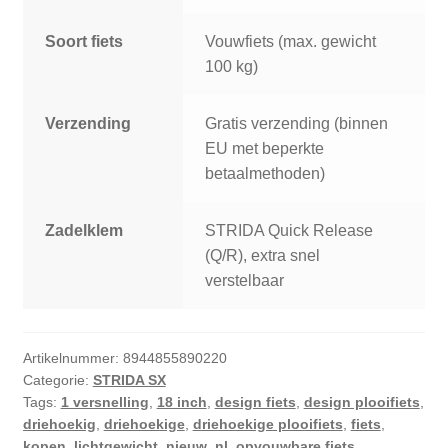
Soort fiets
Vouwfiets (max. gewicht
100 kg)
Verzending
Gratis verzending (binnen
EU met beperkte
betaalmethoden)
Zadelklem
STRIDA Quick Release
(Q/R), extra snel
verstelbaar
Artikelnummer:
8944855890220
Categorie:
STRIDA SX
Tags:
1 versnelling
,
18 inch
,
design fiets
,
design plooifiets
,
driehoekig
,
driehoekige
,
driehoekige plooifiets
,
fiets
,
kopen
,
lichtgewicht
,
nieuw
,
nl
,
opvouwbare fiets
,