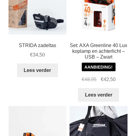
STRIDA zadeltas
Set: AXA Greenline 40 Lux
koplamp en achterlicht –
€
34,50
USB – Zwart
AANBIEDING!
Lees verder
Oorspronkelijke
Huidige
€
48,95
€
42,50
prijs
prijs
was:
is:
Lees verder
€48,95.
€42,50.