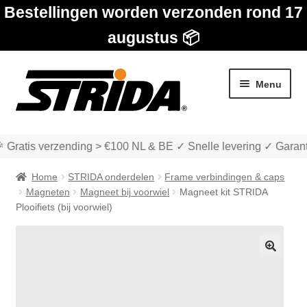
Bestellingen worden verzonden rond 17
augustus 📦
Ga
Ga
Menu
door
naar
naar
de
navigatie
inhoud
 Gratis verzending > €100 NL & BE ✓ Snelle levering ✓ Garant
Home
STRIDA onderdelen
Frame verbindingen & caps
Magneten
Magneet bij voorwiel
Magneet kit STRIDA
Plooifiets (bij voorwiel)
Subme
Winkel
uitvou
🔍
Subme
Over STRIDA
uitvou
Subme