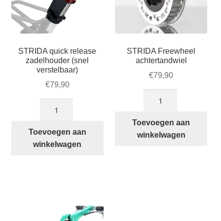
STRIDA quick release
STRIDA Freewheel
zadelhouder (snel
achtertandwiel
verstelbaar)
€
79,90
€
79,90
STRIDA
STRIDA
Freewheel
quick
achtertandwiel
Toevoegen aan
release
Toevoegen aan
aantal
winkelwagen
zadelhouder
winkelwagen
(snel
verstelbaar)
aantal