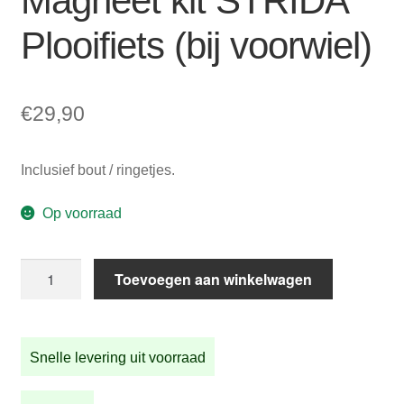
Magneet kit STRIDA
Plooifiets (bij voorwiel)
€
29,90
Inclusief bout / ringetjes.
Op voorraad
Magneet
Toevoegen aan winkelwagen
kit
STRIDA
Plooifiets
Snelle levering uit voorraad
(bij
voorwiel)