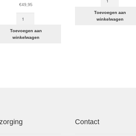
kit
€
49,95
aantal
Toevoegen aan
Standaard
winkelwagen
zadelhouder
kit
Toevoegen aan
voor
winkelwagen
STRIDA
aantal
zorging
Contact