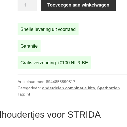
Schroeven
Toevoegen aan winkelwagen
en
afstandhoudertjes
voor
Snelle levering uit voorraad
STRIDA
Spatborden
aantal
Garantie
Gratis verzending +€100 NL & BE
Artikelnummer:
8944855890817
Categorieën:
onderdelen combinatie kits
,
Spatborden
Tag:
nl
dhoudertjes voor STRIDA