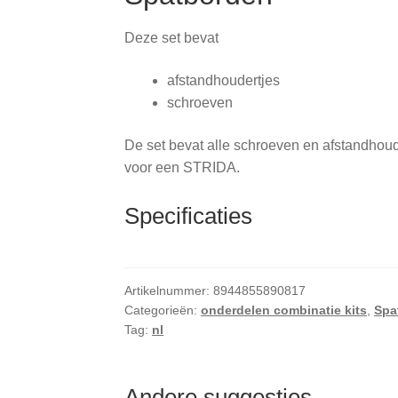
Deze set bevat
afstandhoudertjes
schroeven
De set bevat alle schroeven en afstandhoude
voor een STRIDA.
Specificaties
Artikelnummer:
8944855890817
Categorieën:
onderdelen combinatie kits
,
Spa
Tag:
nl
Andere suggesties…