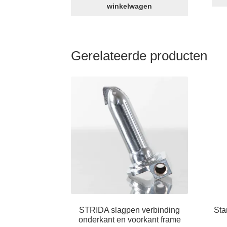
inch
winkelwagen
STRIDA
spatborden
aantal
Gerelateerde producten
STRIDA slagpen verbinding
Sta
onderkant en voorkant frame