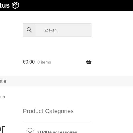
tus 📦
€
0,00
0 items
tie
den
Product Categories
r
STRIDA accessoires