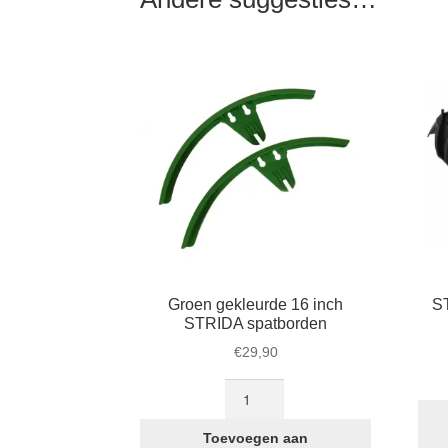
Groen gekleurde 16 inch
S
STRIDA spatborden
€
29,90
Groen
gekleurde
16
Toevoegen aan