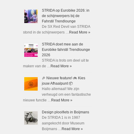
STRIDA op Eurobike 2026: in
de schijnwerpers bij de
Fahrstil Trendlounge
De SX Red Devil van STRIDA
stond in de schijnwerpers …
Read More »
STRIDA doet mee aan de
Eurobike fahrstil Trendlounge
2026
STRIDA is trots om deel uit te
maken van de …
Read More »
🎉 Nieuwe feature! 🚲 Kies
jouw Afhaalpunt 📦
Hallo allemaal! We zijn
verheugd om een fantastische
nieuwe functie …
Read More »
Design plooifiets in Boijmans
De STRIDA 1 is in 1987
aangekocht door Museum
Boijmans …
Read More »