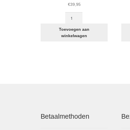
€
39,95
STRIDA
slagpen
verbinding
Toevoegen aan
onderkant
winkelwagen
en
voorkant
frame
aantal
Betaalmethoden
Be