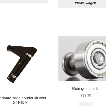
STRIDA
aantal
winkelwagen
spatborden
aantal
Riemgeleider kit
€
19,90
ndaard zadelhouder kit voor
STRIDA
Riemgeleider