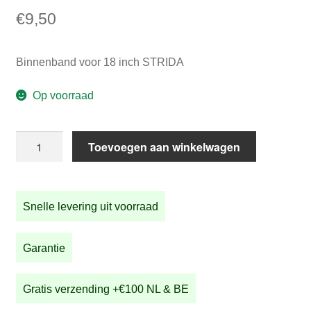
€
9,50
Binnenband voor 18 inch STRIDA
Op voorraad
Binnenband
Toevoegen aan winkelwagen
voor
18
inch
Snelle levering uit voorraad
STRIDA
aantal
Garantie
Gratis verzending +€100 NL & BE