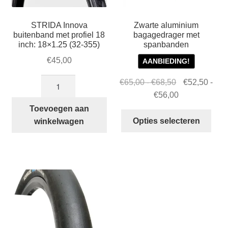
STRIDA Innova
Zwarte aluminium
buitenband met profiel 18
bagagedrager met
inch: 18×1.25 (32-355)
spanbanden
€
45,00
AANBIEDING!
STRIDA
Prijsklasse:
Oorspronkelij
€
65,00
-
€
68,50
€
52,50
-
Innova
€65,00
prijs
Prijsklasse:
Huidige
€
56,00
buitenband
tot
was:
€52,50
prijs
Toevoegen aan
Dit
met
€68,50
€65,00
tot
is:
Opties selecteren
winkelwagen
prod
profiel
-
€56,00
€52,50
heef
18
€68,50Prijskl
-
mee
inch:
€65,00
€56,00Prijskl
varia
18×1.25
tot
€52,50
Dez
(32-
€68,50.
tot
opti
355)
€56,00.
kan
aantal
gek