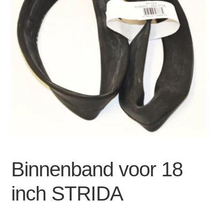
Zakelijk
uitvou
Winkelwagen
SALE
Binnenband voor 18
inch STRIDA