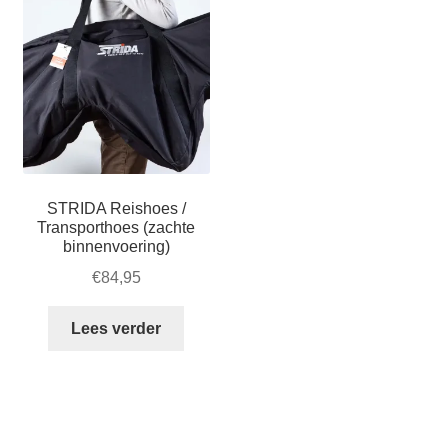
worden
op
de
productpagina
STRIDA Reishoes /
Transporthoes (zachte
binnenvoering)
€
84,95
Lees verder