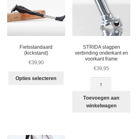
Fietsstandaard
STRIDA slagpen
(kickstand)
verbinding onderkant en
voorkant frame
€
39,90
€
39,95
Dit
Opties selecteren
STRIDA
product
slagpen
heeft
verbinding
Toevoegen aan
meerdere
onderkant
winkelwagen
variaties.
en
Deze
voorkant
optie
frame
kan
aantal
gekozen