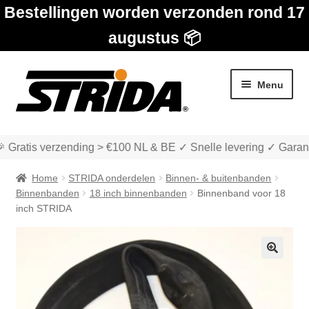
Bestellingen worden verzonden rond 17
augustus 📦
Ga
Ga
Menu
door
naar
naar
de
navigatie
inhoud
 Gratis verzending > €100 NL & BE ✓ Snelle levering ✓ Garant
Home
STRIDA onderdelen
Binnen- & buitenbanden
Binnenbanden
18 inch binnenbanden
Binnenband voor 18
inch STRIDA
Subme
Winkel
uitvou
🔍
Subme
Over STRIDA
uitvou
Subme