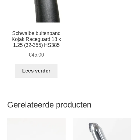
wor
op
de
prod
Schwalbe buitenband
Kojak Raceguard 18 x
1.25 (32-355) HS385
€
45,00
Lees verder
Gerelateerde producten