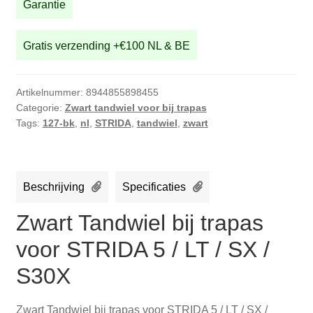
Garantie
/
LT
Gratis verzending +€100 NL & BE
/
SX
/
Artikelnummer:
8944855898455
S30X
Categorie:
Zwart tandwiel voor bij trapas
aantal
Tags:
127-bk
,
nl
,
STRIDA
,
tandwiel
,
zwart
Beschrijving
Specificaties
Zwart Tandwiel bij trapas
voor STRIDA 5 / LT / SX /
S30X
Zwart Tandwiel bij trapas voor STRIDA 5 / LT / SX /