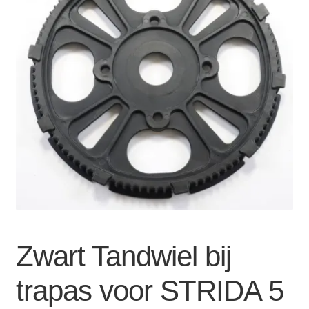
Zakelijk
uitvou
Winkelwagen
SALE
Zwart Tandwiel bij
trapas voor STRIDA 5