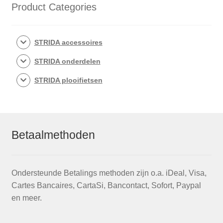
optie
Product Categories
kan
gekozen
worden
STRIDA accessoires
op
STRIDA onderdelen
de
productpagina
STRIDA plooifietsen
Betaalmethoden
Ondersteunde Betalings methoden zijn o.a. iDeal, Visa,
Cartes Bancaires, CartaSi, Bancontact, Sofort, Paypal
en meer.