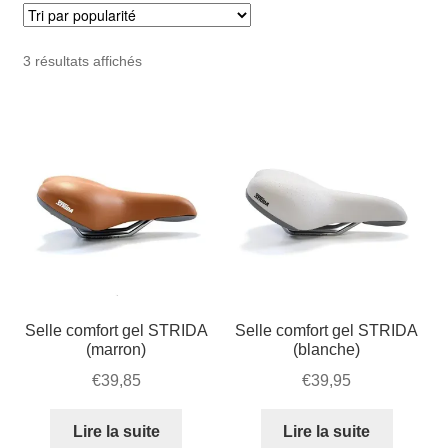
Mon compte et Support
enfant
le
menu
Panier
Trié
3 résultats affichés
enfant
par
popularité
SOLDES
Selle comfort gel STRIDA
Selle comfort gel STRIDA
(marron)
(blanche)
€
39,85
€
39,95
Lire la suite
Lire la suite