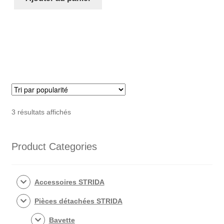
comfort
gel
STRIDA
(rouge)
Trié
3 résultats affichés
par
popularité
Product Categories
Accessoires STRIDA
Pièces détachées STRIDA
Bavette