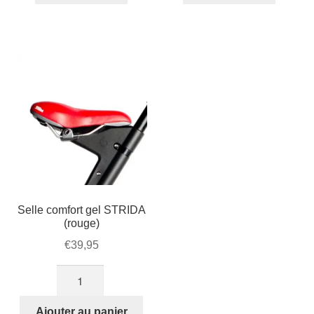
Selle comfort gel STRIDA
(rouge)
€
39,95
quantité
de
Selle
Ajouter au panier