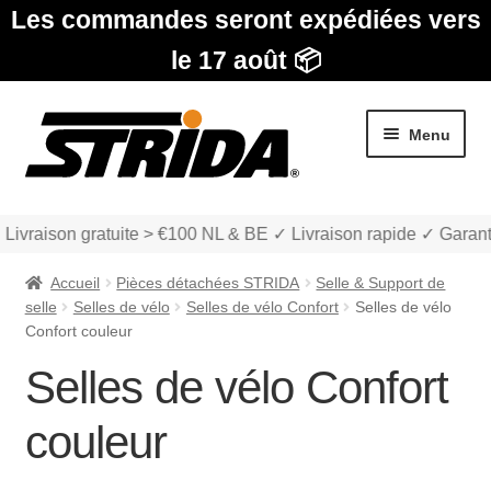
Les commandes seront expédiées vers
le 17 août 📦
Aller
Aller
Menu
à
au
la
contenu
navigation
 Livraison gratuite > €100 NL & BE ✓ Livraison rapide ✓ Garant
Accueil
Pièces détachées STRIDA
Selle & Support de
selle
Selles de vélo
Selles de vélo Confort
Selles de vélo
Confort couleur
Selles de vélo Confort
Les Modèles
couleur
Ouvrir
boutique
le
menu
Ouvrir