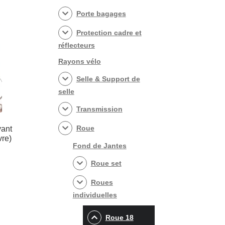
Porte bagages
Protection cadre et
réflecteurs
Rayons vélo
Selle & Support de
selle
Transmission
Roue
vant
re)
Fond de Jantes
Roue set
Roues
individuelles
Roue 18