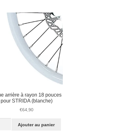
ces
e
ons
ère
IDA
minium
ent)
e arrière à rayon 18 pouces
pour STRIDA (blanche)
€
64,90
tité
Ajouter au panier
e