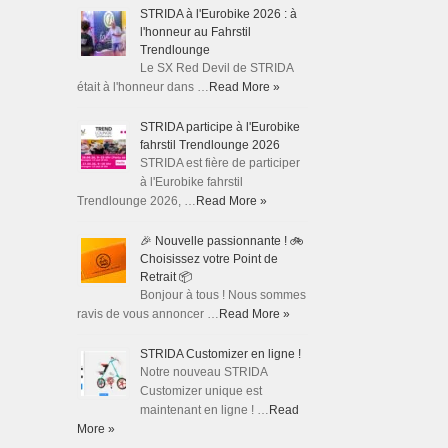
STRIDA à l'Eurobike 2026 : à
l'honneur au Fahrstil
Trendlounge
Le SX Red Devil de STRIDA
était à l'honneur dans …
Read More »
STRIDA participe à l'Eurobike
fahrstil Trendlounge 2026
STRIDA est fière de participer
à l'Eurobike fahrstil
Trendlounge 2026, …
Read More »
🎉 Nouvelle passionnante ! 🚲
Choisissez votre Point de
Retrait 📦
Bonjour à tous ! Nous sommes
ravis de vous annoncer …
Read More »
STRIDA Customizer en ligne !
Notre nouveau STRIDA
Customizer unique est
maintenant en ligne ! …
Read
More »