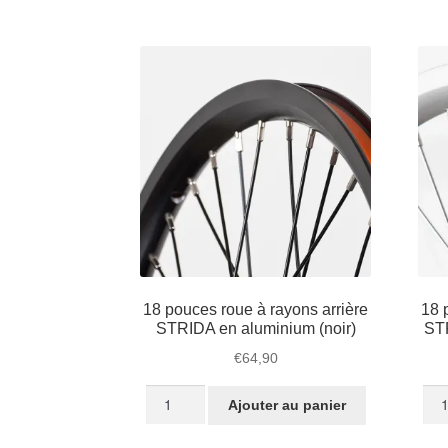
pouces
roue
à
rayons
avant
STRIDA
en
aluminium
(noir)
18 pouces roue à rayons arrière
18 
STRIDA en aluminium (noir)
STR
€
64,90
quantité
quan
Ajouter au panier
de
de
18
18