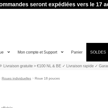
ommandes seront expédiées vers le 17 a
ue
Mon compte et Support
Panier
SOLDES
 Livraison gratuite > €100 NL & BE ✓ Livraison rapide ✓ Gara
Roues individuelles
Roue 18 pouces
Trié
 affichés