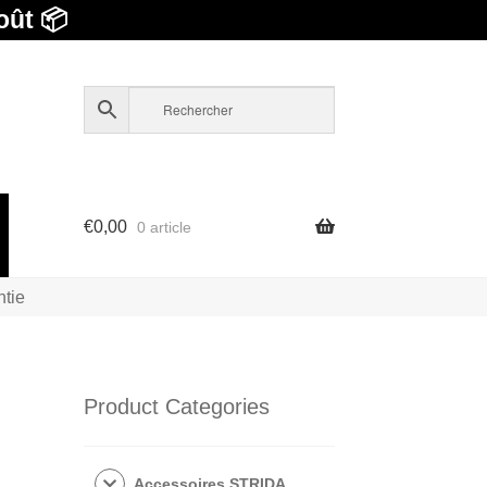
oût 📦
€
0,00
0 article
ntie
Product Categories
Accessoires STRIDA