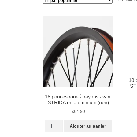
18 
ST
18 pouces roue à rayons avant
STRIDA en aluminium (noir)
€
64,90
quantité
Ajouter au panier
de
18