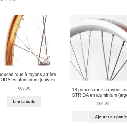
par
popularité
pouces roue à rayons arrière
RIDA en aluminium (cuivre)
€
69,90
18 pouces roue à rayons a
STRIDA en aluminium (arg
Lire la suite
€
64,90
quantité
Ajouter au panie
de
18