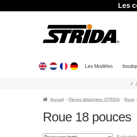
Les c
Aller
Aller
à
au
la
contenu
navigation
Les Modèles
boutiq
✓ 
Accueil
Pièces détachées STRIDA
Roue
Roue 18 pouces
8 résultats