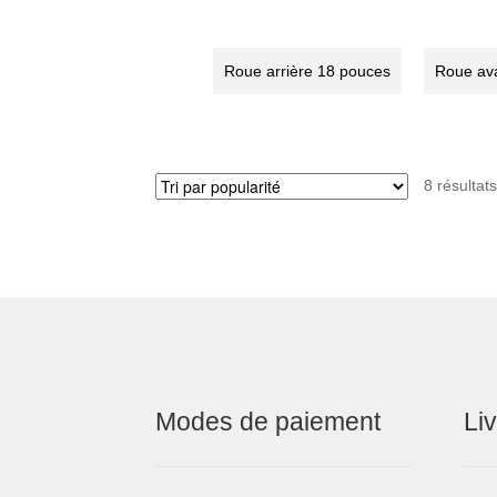
avant
arri
à
à
rayon
ray
Roue arrière 18 pouces
Roue av
18
18
pouces
pou
pour
pou
STRIDA
STR
(blanche)
(bl
8 résultats
Modes de paiement
Li