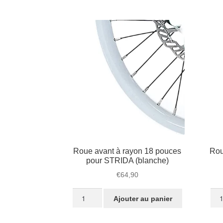
pouces
pou
roue
rou
à
à
rayons
ray
arrière
arri
STRIDA
STR
en
en
aluminium
alu
(noir)
(arg
Roue avant à rayon 18 pouces
Rou
pour STRIDA (blanche)
€
64,90
quantité
quan
Ajouter au panier
de
de
Roue
Rou