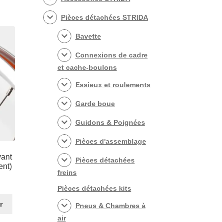
Pièces détachées STRIDA
Bavette
Connexions de cadre
et cache-boulons
Essieux et roulements
Garde boue
Guidons & Poignées
Pièces d'assemblage
vant
Pièces détachées
ent)
freins
Pièces détachées kits
r
Pneus & Chambres à
air