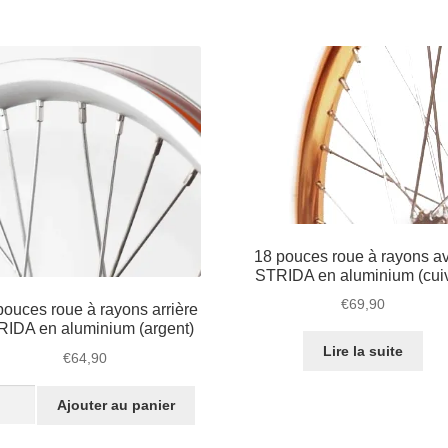
pouces
roue
à
rayons
avant
STRIDA
en
aluminium
(argent)
18 pouces roue à rayons a
STRIDA en aluminium (cuiv
€
69,90
pouces roue à rayons arrière
IDA en aluminium (argent)
Lire la suite
€
64,90
tité
Ajouter au panier