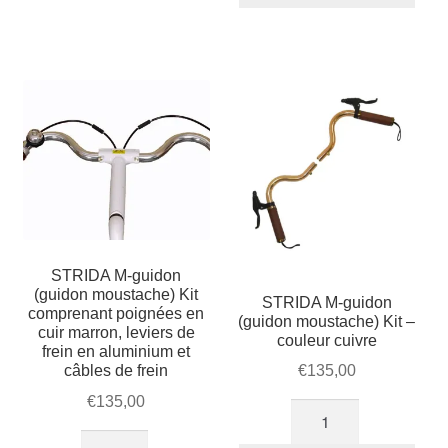
guidons
courbé
+
2
gaines
+
2
câbles
de
frein
STRIDA M-guidon
(guidon moustache) Kit
STRIDA M-guidon
comprenant poignées en
(guidon moustache) Kit –
cuir marron, leviers de
couleur cuivre
frein en aluminium et
câbles de frein
€
135,00
€
135,00
quantité
de
quantité