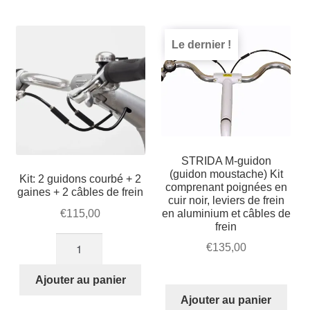
Mon compte et Support
par
enfant
le
popularité
menu
Panier
Le dernier !
enfant
SOLDES
STRIDA M-guidon
(guidon moustache) Kit
Kit: 2 guidons courbé + 2
comprenant poignées en
gaines + 2 câbles de frein
cuir noir, leviers de frein
en aluminium et câbles de
€
115,00
frein
quantité
€
135,00
de
Kit:
Ajouter au panier
2
Ajouter au panier