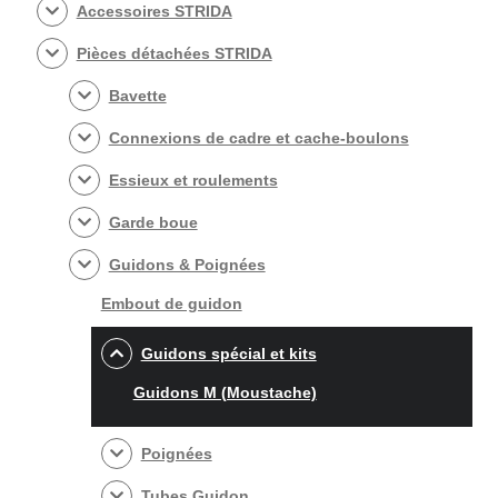
Accessoires STRIDA
câbles
de
Pièces détachées STRIDA
frein
Bavette
Connexions de cadre et cache-boulons
Essieux et roulements
Garde boue
Guidons & Poignées
Embout de guidon
Guidons spécial et kits
Guidons M (Moustache)
Poignées
Tubes Guidon