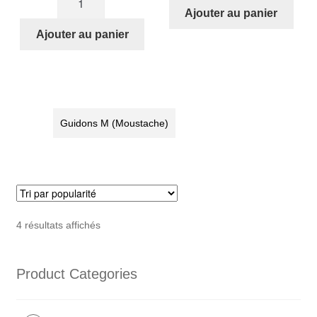
STRIDA
de
Ajouter au panier
M-
STRIDA
Ajouter au panier
guidon
M-
(guidon
guidon
moustache)
(guidon
Kit
moustache)
-
Kit
Guidons M (Moustache)
couleur
comprenant
cuivre
poignées
en
cuir
marron,
Trié
leviers
4 résultats affichés
par
de
popularité
frein
Product Categories
en
aluminium
et