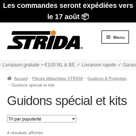
Les commandes seront expédiées vers
le 17 août 📦
Aller
Aller
Menu
à
au
la
contenu
navigation
 Livraison gratuite > €100 NL & BE ✓ Livraison rapide ✓ Garant
Accueil
Pièces détachées STRIDA
Guidons & Poignées
Guidons spécial et kits
Guidons spécial et kits
Les Modèles
Ouvrir
boutique
le
Trié
4 résultats affichés
menu
Ouvrir