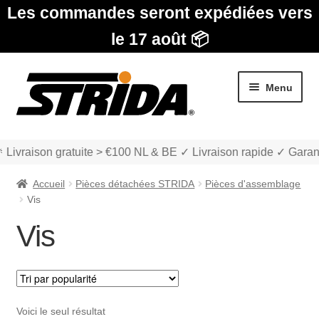
Les commandes seront expédiées vers
le 17 août 📦
Aller
Aller
Menu
à
au
la
contenu
navigation
 Livraison gratuite > €100 NL & BE ✓ Livraison rapide ✓ Garan
Accueil
Pièces détachées STRIDA
Pièces d'assemblage
Vis
Vis
Les Modèles
Ouvrir
boutique
le
Voici le seul résultat
menu
Ouvrir