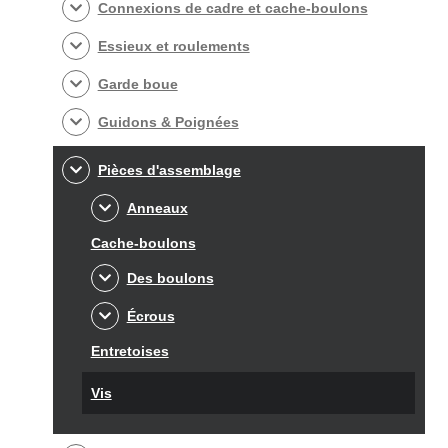
Connexions de cadre et cache-boulons
Essieux et roulements
Garde boue
Guidons & Poignées
Pièces d'assemblage
Anneaux
Cache-boulons
Des boulons
Écrous
Entretoises
Vis