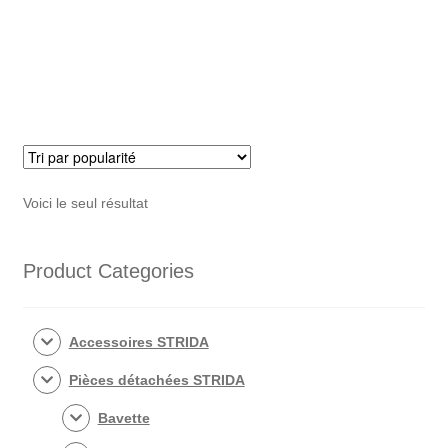
pour
STRIDA
joint
à
rotule
/
joint
à
Voici le seul résultat
rotule
/
Product Categories
connecteur
Accessoires STRIDA
Pièces détachées STRIDA
Bavette