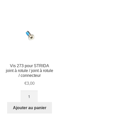
Mon compte et Support
enfant
le
menu
Panier
enfant
SOLDES
Vis 273 pour STRIDA
joint à rotule / joint à rotule
/ connecteur
€
3,00
quantité
de
Vis
Ajouter au panier
273