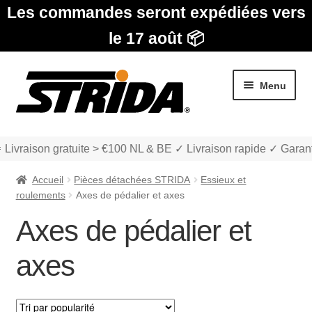
Les commandes seront expédiées vers
le 17 août 📦
Aller
Aller
Menu
à
au
la
contenu
navigation
 Livraison gratuite > €100 NL & BE ✓ Livraison rapide ✓ Garant
Accueil
Pièces détachées STRIDA
Essieux et
roulements
Axes de pédalier et axes
Axes de pédalier et
Les Modèles
axes
Ouvrir
boutique
le
menu
Ouvrir