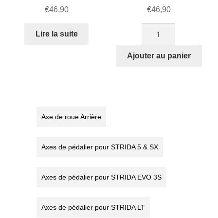
€
46,90
€
46,90
quantité
Lire la suite
de
Axe
Ajouter au panier
de
roue
avant
STRIDA
Axe de roue Arrière
Axes de pédalier pour STRIDA 5 & SX
Axes de pédalier pour STRIDA EVO 3S
Axes de pédalier pour STRIDA LT