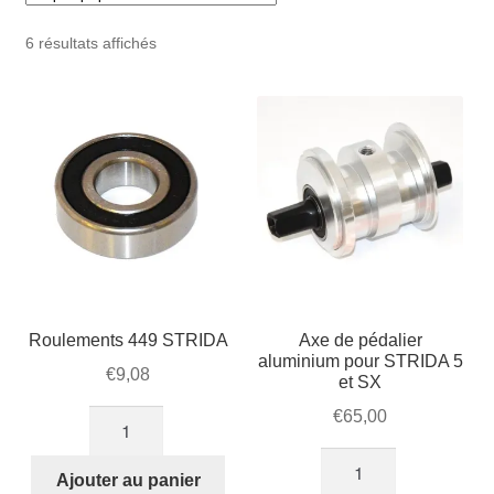
Mon compte et Support
enfant
le
Trié
6 résultats affichés
menu
Panier
par
enfant
popularité
SOLDES
Roulements 449 STRIDA
Axe de pédalier
aluminium pour STRIDA 5
€
9,08
et SX
€
65,00
quantité
de
quantité
Roulements
Ajouter au panier
de