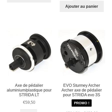
449
Axe
Ajouter au panier
STRIDA
de
pédalier
aluminium
pour
STRIDA
5
et
SX
Axe de pédalier
EVO Sturmey Archer
aluminium/plastique pour
Archer axe de pédalier
STRIDA LT
pour STRIDA evo 3S
€
59,50
PROMO !