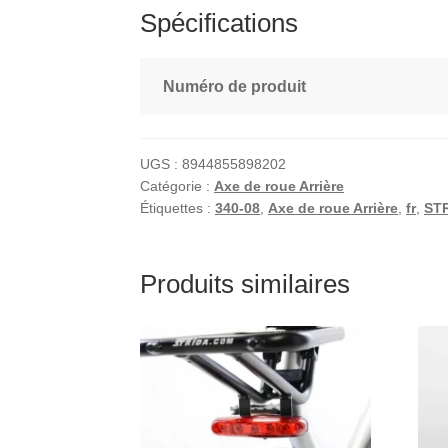
Spécifications
Numéro de produit
UGS :
8944855898202
Catégorie :
Axe de roue Arrière
Étiquettes :
340-08
,
Axe de roue Arrière
,
fr
,
ST
Produits similaires