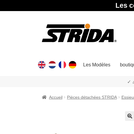
Les c
Aller
Aller
à
au
la
contenu
navigation
Les Modèles
boutiq
✓ 
Accueil
Pièces détachées STRIDA
Essieu
🔍