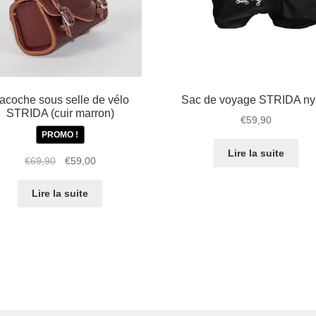
acoche sous selle de vélo
Sac de voyage STRIDA ny
STRIDA (cuir marron)
€
59,90
PROMO !
Lire la suite
Le
Le
€
69,90
€
59,00
prix
prix
initial
actuel
Lire la suite
était :
est :
€69,90.
€59,00.