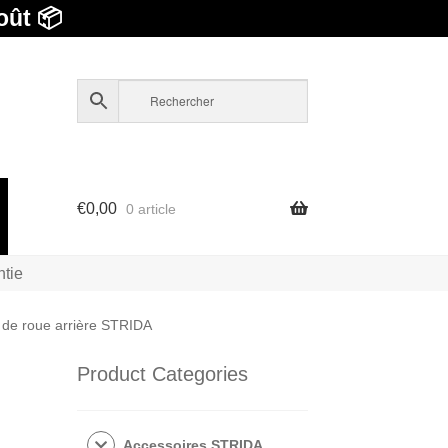
oût 📦
€
0,00
0 article
ntie
 de roue arrière STRIDA
Product Categories
Accessoires STRIDA