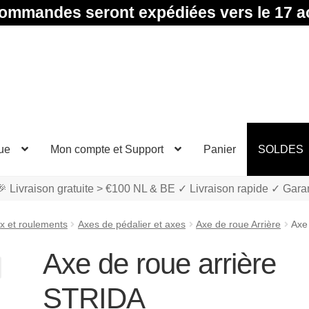
ommandes seront expédiées vers le 17 a
ue
Mon compte et Support
Panier
SOLDES
 Livraison gratuite > €100 NL & BE ✓ Livraison rapide ✓ Gara
x et roulements
Axes de pédalier et axes
Axe de roue Arrière
Axe
Axe de roue arrière
STRIDA