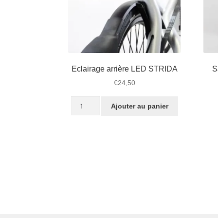
Eclairage arrière LED STRIDA
S
€
24,50
quantité
Ajouter au panier
de
Eclairage
arrière
LED
STRIDA