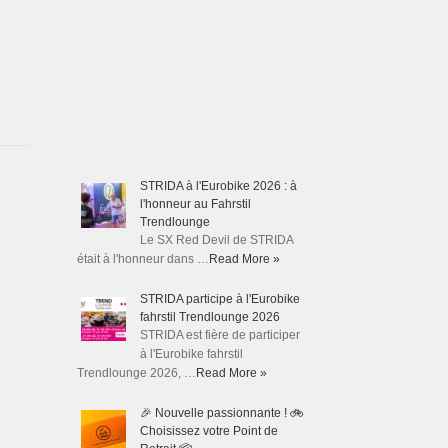
STRIDA à l'Eurobike 2026 : à
l'honneur au Fahrstil
Trendlounge
Le SX Red Devil de STRIDA
était à l'honneur dans …
Read More »
STRIDA participe à l'Eurobike
fahrstil Trendlounge 2026
STRIDA est fière de participer
à l'Eurobike fahrstil
Trendlounge 2026, …
Read More »
🎉 Nouvelle passionnante ! 🚲
Choisissez votre Point de