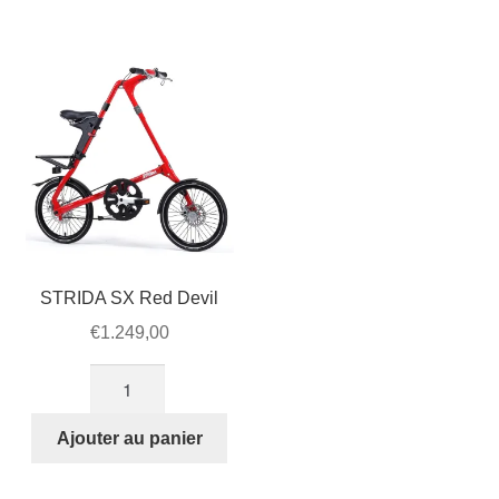
STRIDA SX Red Devil
€
1.249,00
quantité
de
STRIDA
Ajouter au panier
SX
Red