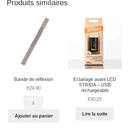
Produits similaires
Bande de réflexion
Eclairage avant LED
STRIDA – USB
€
24,90
rechargeable
€
30,25
quantité
de
Lire la suite
Bande
Ajouter au panier
de
réflexion