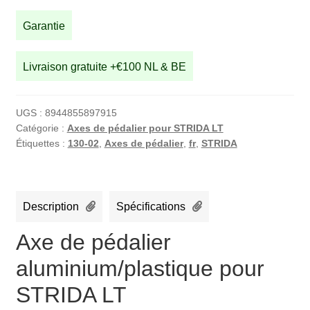
aluminium/plastique
pour
Garantie
STRIDA
LT
Livraison gratuite +€100 NL & BE
UGS :
8944855897915
Catégorie :
Axes de pédalier pour STRIDA LT
Étiquettes :
130-02
,
Axes de pédalier
,
fr
,
STRIDA
Description
Spécifications
Axe de pédalier
aluminium/plastique pour
STRIDA LT