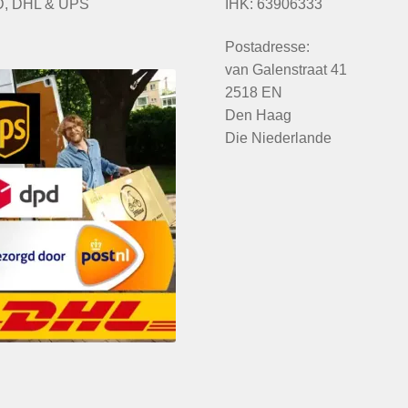
, DHL & UPS
IHK: 63906333
Postadresse:
van Galenstraat 41
2518 EN
Den Haag
Die Niederlande