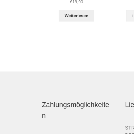
€
19,90
STR
Weiterlesen
LE
Sch
„Hea
Men
Zahlungsmöglichkeite
Li
n
STRI