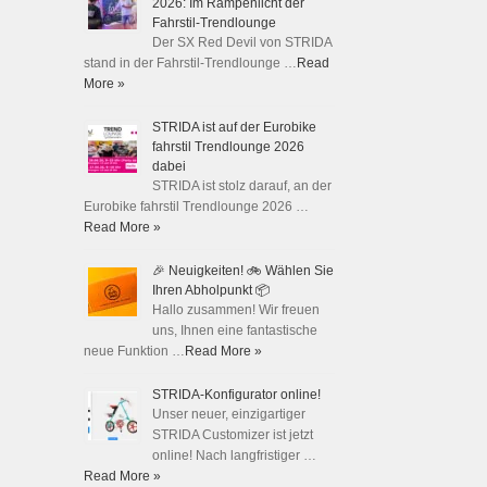
2026: Im Rampenlicht der
Fahrstil-Trendlounge
Der SX Red Devil von STRIDA
stand in der Fahrstil-Trendlounge …
Read
More »
STRIDA ist auf der Eurobike
fahrstil Trendlounge 2026
dabei
STRIDA ist stolz darauf, an der
Eurobike fahrstil Trendlounge 2026 …
Read More »
🎉 Neuigkeiten! 🚲 Wählen Sie
Ihren Abholpunkt 📦
Hallo zusammen! Wir freuen
uns, Ihnen eine fantastische
neue Funktion …
Read More »
STRIDA-Konfigurator online!
Unser neuer, einzigartiger
STRIDA Customizer ist jetzt
online! Nach langfristiger …
Read More »