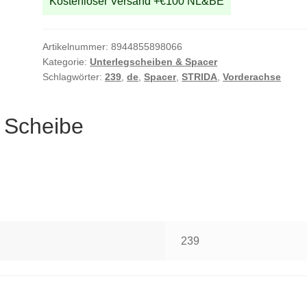
Kostenloser Versand +€100 NL&BE
Artikelnummer:
8944855898066
Kategorie:
Unterlegscheiben & Spacer
Schlagwörter:
239
,
de
,
Spacer
,
STRIDA
,
Vorderachse
 Scheibe
239