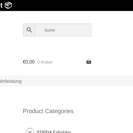
t 📦
€
0,00
0 Artikel
hrleistung
Product Categories
STRIDA Falträder