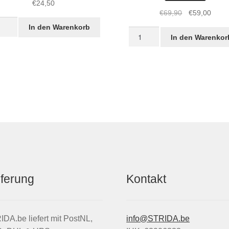
€
24,50
Ursprüngliche
Aktue
€
69,90
€
59,00
IDA
Preis
Preis
In den Warenkorb
Leder
D
war:
ist:
In den Warenkor
Satteltasche,
einwerfer
€69,90
€59,0
schwarz
dlight“
Menge
ge
eferung
Kontakt
DA.be liefert mit PostNL,
info@STRIDA.be