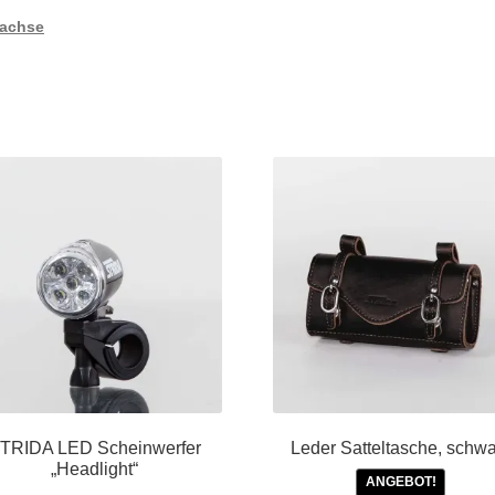
rachse
TRIDA LED Scheinwerfer
Leder Satteltasche, schwa
„Headlight“
ANGEBOT!