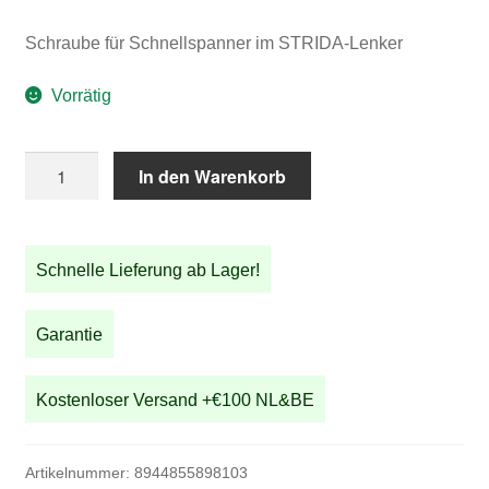
Schraube für Schnellspanner im STRIDA-Lenker
Vorrätig
Schraube
In den Warenkorb
für
Schnellspanner
im
Schnelle Lieferung ab Lager!
STRIDA-
Lenker
(262-
Garantie
1)
Menge
Kostenloser Versand +€100 NL&BE
Artikelnummer:
8944855898103