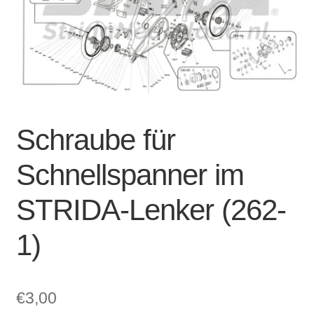
Account & Support
auskla
Warenkorb
SALE
Schraube für
Schnellspanner im
STRIDA-Lenker (262-
1)
€
3,00