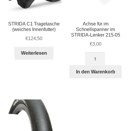
STRIDA C1 Tragetasche
Achse für im
(weiches Innenfutter)
Schnellspanner im
STRIDA-Lenker 215-05
€
124,50
€
3,00
Weiterlesen
Achse
für
im
In den Warenkorb
Schnellspanner
im
STRIDA-
Lenker
215-
05
Menge