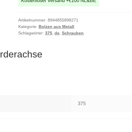
Kostenloser Versand +€100 NL&BE
Artikelnummer:
8944855898271
Kategorie:
Bolzen aus Metall
Schlagwörter:
375
,
de
,
Schrauben
rderachse
375