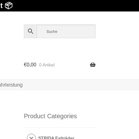
t 📦
€
0,00
0 Artikel
hrleistung
Product Categories
STRIDA Falträder