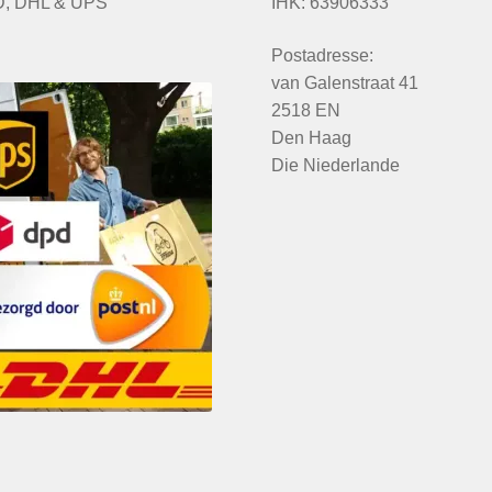
, DHL & UPS
IHK: 63906333
Postadresse:
van Galenstraat 41
2518 EN
Den Haag
Die Niederlande