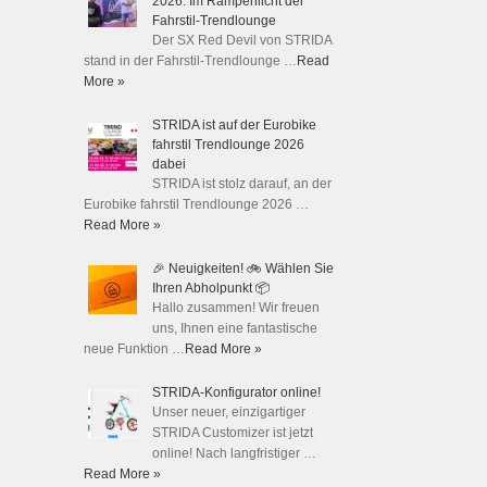
2026: Im Rampenlicht der
Fahrstil-Trendlounge
Der SX Red Devil von STRIDA
stand in der Fahrstil-Trendlounge …
Read
More »
STRIDA ist auf der Eurobike
fahrstil Trendlounge 2026
dabei
STRIDA ist stolz darauf, an der
Eurobike fahrstil Trendlounge 2026 …
Read More »
🎉 Neuigkeiten! 🚲 Wählen Sie
Ihren Abholpunkt 📦
Hallo zusammen! Wir freuen
uns, Ihnen eine fantastische
neue Funktion …
Read More »
STRIDA-Konfigurator online!
Unser neuer, einzigartiger
STRIDA Customizer ist jetzt
online! Nach langfristiger …
Read More »