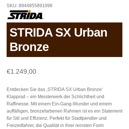
SKU: 8944855891098
STRIDA SX Urban
Bronze
€
1.249,00
Entdecken Sie das ‚STRIDA SX Urban Bronze‘
Klapprad – ein Meisterwerk der Schlichtheit und
Raffinesse. Mit einem Ein-Gang-Wunder und einem
auffälligen, bronzefarbenen Rahmen ist es ein Statement
für Stil und Effizienz. Perfekt für Stadtpendler und
Freizeitfahrer, die Qualität in ihrer reinsten Form