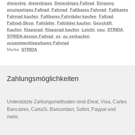
dreieckig
,
dreieckiges
,
Dreieckiges Faltrad
,
Eingang
,
einzigartiges Faltrad
,
Fahrrad
,
Faltbares Fahrrad
,
Faltbares
Fahrrad kaufen
,
Faltbares Fahrräder kaufen
,
Faltrad
,
Faltrad-Shop
,
Falträder
,
Falträder kaufen
,
Geschäft
,
Kaufen
,
Klapprad
,
Klapprad kaufen
,
Leicht
,
neu
,
STRIDA
,
STRIDA design Faltrad
,
sx
,
zu verkaufen
,
zusammenklappbares Fahrrad
Marke:
STRIDA
Zahlungsmöglichkeiten
Unterstützte Zahlungsmethoden sind iDeal, Visa, Cartes
Bancaires, CartaSi, Bancontact, Sofort, Paypal und
mehr.