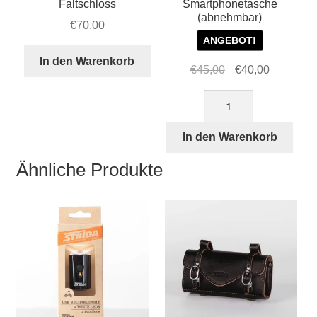
Faltschloss
Smartphonetasche
(abnehmbar)
€
70,00
ANGEBOT!
In den Warenkorb
Ursprünglicher
Aktueller
€
45,00
€
40,00
Preis
Preis
STRIDA
war:
ist:
Smartphonetasche
€45,00
€40,00.
(abnehmbar)
In den Warenkorb
Menge
Ähnliche Produkte