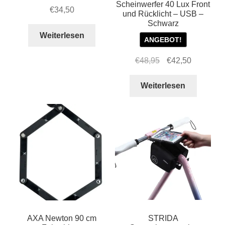
Scheinwerfer 40 Lux Front
€
34,50
und Rücklicht – USB –
Schwarz
Weiterlesen
ANGEBOT!
Ursprünglicher
Aktueller
€
48,95
€
42,50
Preis
Preis
war:
ist:
Weiterlesen
€48,95
€42,50.
AXA Newton 90 cm
STRIDA