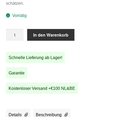
schätzen.
Vorrätig
STRIDA
In den Warenkorb
SX
Urban
Bronze
Schnelle Lieferung ab Lager!
Menge
Garantie
Kostenloser Versand +€100 NL&BE
Details
Beschreibung