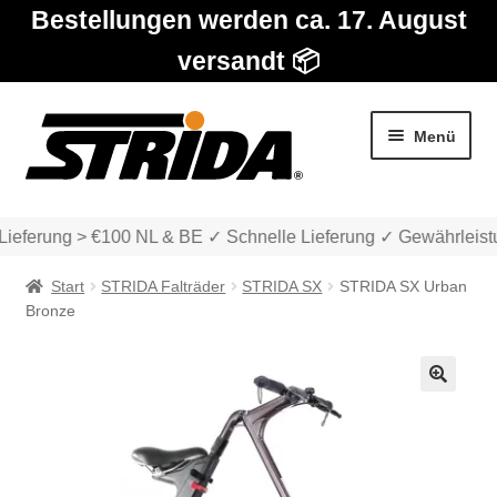
Bestellungen werden ca. 17. August
versandt 📦
Zur
Zum
Menü
Navigation
Inhalt
springen
springen
ferung > €100 NL & BE ✓ Schnelle Lieferung ✓ Gewährleistun
Start
STRIDA Falträder
STRIDA SX
STRIDA SX Urban
Bronze
Die Modelle
🔍
Unter
Katalog
auskla
Unter