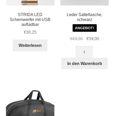
STRIDA LED
Leder Satteltasche,
Scheinwerfer mit USB
schwarz
aufladbar
ANGEBOT!
€
30,25
Ursprünglicher
Aktueller
€
69,90
€
59,00
Preis
Preis
Weiterlesen
Leder
war:
ist:
Satteltasche,
€69,90
€59,00.
schwarz
In den Warenkorb
Menge