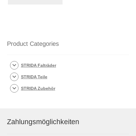
für
STRIDA
MK1,
1,
3,
5,
Product Categories
LT,
SX
und
STRIDA Falträder
EVO
STRIDA Teile
Menge
STRIDA Zubehör
Zahlungsmöglichkeiten