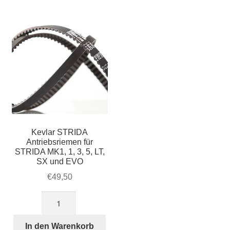
und
LT
Menge
Kevlar STRIDA
Antriebsriemen für
STRIDA MK1, 1, 3, 5, LT,
SX und EVO
€
49,50
Kevlar
STRIDA
Antriebsriemen
In den Warenkorb