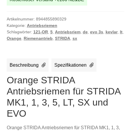
LT,
SX
und
Artikelnummer:
8944855890329
EVO
Kategorie:
Antriebsriemen
Menge
Schlagwörter:
121-OR
,
5
,
Antriebsriem
,
de
,
evo 3s
,
kevlar
,
lt
,
Orange
,
Riemenantrieb
,
STRIDA
,
sx
Beschreibung
Spezifikationen
Orange STRIDA
Antriebsriemen für STRIDA
MK1, 1, 3, 5, LT, SX und
EVO
Orange STRIDA Antriebsriemen für STRIDA MK1, 1, 3,