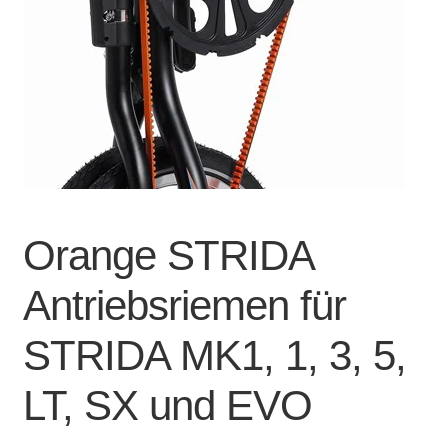
Account & Support
auskla
Warenkorb
SALE
Orange STRIDA
Antriebsriemen für
STRIDA MK1, 1, 3, 5,
LT, SX und EVO