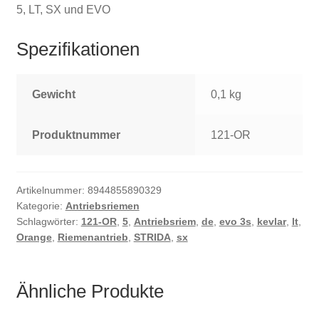
5, LT, SX und EVO
Spezifikationen
Gewicht
0,1 kg
Produktnummer
121-OR
Artikelnummer:
8944855890329
Kategorie:
Antriebsriemen
Schlagwörter:
121-OR
,
5
,
Antriebsriem
,
de
,
evo 3s
,
kevlar
,
lt
,
Orange
,
Riemenantrieb
,
STRIDA
,
sx
Ähnliche Produkte