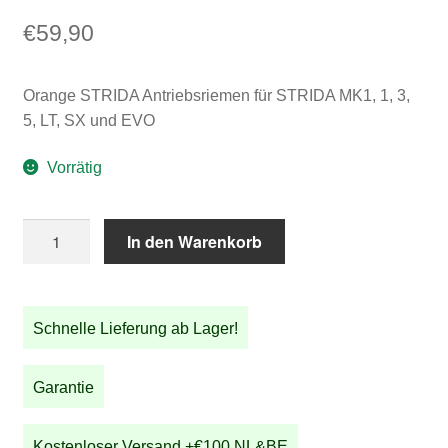
€
59,90
Orange STRIDA Antriebsriemen für STRIDA MK1, 1, 3,
5, LT, SX und EVO
Vorrätig
Orange
In den Warenkorb
STRIDA
Antriebsriemen
für
Schnelle Lieferung ab Lager!
STRIDA
MK1,
1,
Garantie
3,
5,
Kostenloser Versand +€100 NL&BE