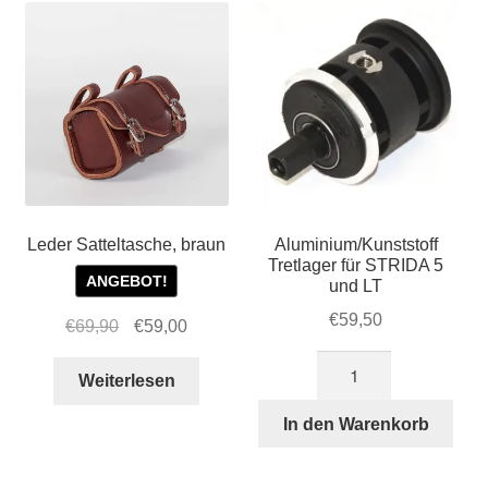
Leder Satteltasche, braun
Aluminium/Kunststoff
Tretlager für STRIDA 5
ANGEBOT!
und LT
€
59,50
Ursprünglicher
Aktueller
€
69,90
€
59,00
Preis
Preis
Aluminium/Kunststoff
war:
ist:
Weiterlesen
Tretlager
€69,90
€59,00.
für
In den Warenkorb
STRIDA
5