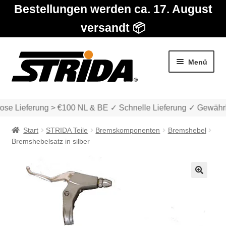
Bestellungen werden ca. 17. August
versandt 📦
Zur
Zum
Menü
Navigation
Inhalt
springen
springen
ose Lieferung > €100 NL & BE ✓ Schnelle Lieferung ✓ Gewährl
Start
STRIDA Teile
Bremskomponenten
Bremshebel
Bremshebelsatz in silber
Die Modelle
🔍
Unter
Katalog
auskla
Unter