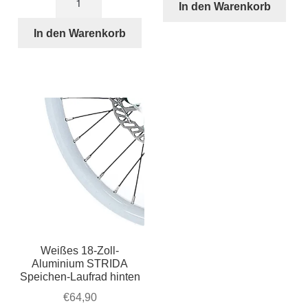
In den Warenkorb
Zoll
schwarze
In den Warenkorb
Speichen
Satz
von
5
Menge
Weißes 18-Zoll-
Aluminium STRIDA
Speichen-Laufrad hinten
€
64,90