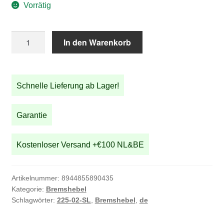
Vorrätig
Bremshebelsatz
In den Warenkorb
in
silber
Menge
Schnelle Lieferung ab Lager!
Garantie
Kostenloser Versand +€100 NL&BE
Artikelnummer:
8944855890435
Kategorie:
Bremshebel
Schlagwörter:
225-02-SL
,
Bremshebel
,
de