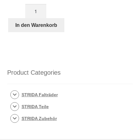
Weißes
18-
Zoll-
In den Warenkorb
Aluminium
STRIDA
Speichen-
Laufrad
hinten
Menge
Product Categories
STRIDA Falträder
STRIDA Teile
STRIDA Zubehör