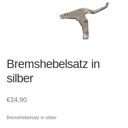
Account & Support
auskla
Warenkorb
SALE
Bremshebelsatz in
silber
€
24,90
Bremshebelsatz in silber