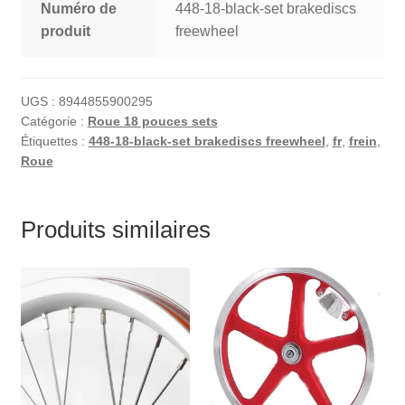
Numéro de
448-18-black-set brakediscs
produit
freewheel
UGS :
8944855900295
Catégorie :
Roue 18 pouces sets
Étiquettes :
448-18-black-set brakediscs freewheel
,
fr
,
frein
,
Roue
Produits similaires