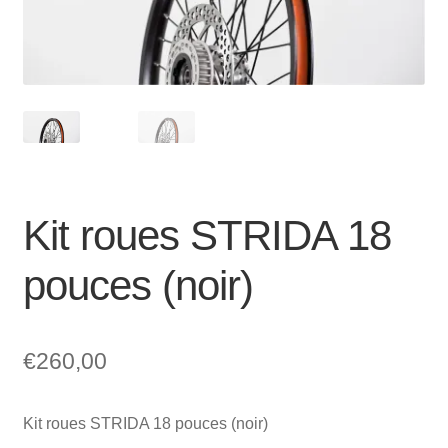
Mon compte et Support
enfant
le
menu
Panier
enfant
SOLDES
Kit roues STRIDA 18
pouces (noir)
€
260,00
Kit roues STRIDA 18 pouces (noir)