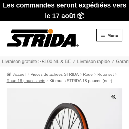
Les commandes seront expédiées vers
le 17 août 📦
Aller
Aller
Menu
à
au
la
contenu
navigation
 Livraison gratuite > €100 NL & BE ✓ Livraison rapide ✓ Garant
Accueil
Pièces détachées STRIDA
Roue
Roue set
Roue 18 pouces sets
Kit roues STRIDA 18 pouces (noir)
Les Modèles
🔍
Ouvrir
boutique
le
menu
Ouvrir