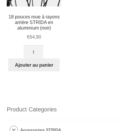
18 pouces roue à rayons
arrière STRIDA en
aluminium (noir)
€
64,90
quantité
de
18
Ajouter au panier
pouces
roue
à
rayons
arrière
STRIDA
Product Categories
en
aluminium
(noir)
Accessoires STRIDA