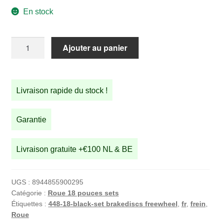
En stock
quantité
Ajouter au panier
de
Kit
roues
Livraison rapide du stock !
STRIDA
18
pouces
Garantie
(noir)
Livraison gratuite +€100 NL & BE
UGS :
8944855900295
Catégorie :
Roue 18 pouces sets
Étiquettes :
448-18-black-set brakediscs freewheel
,
fr
,
frein
,
Roue