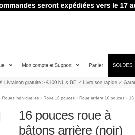
ommandes seront expédiées vers le 17 a
ue
Mon compte et Support
Panier
SOLDES
 Livraison gratuite > €100 NL & BE ✓ Livraison rapide ✓ Gara
Roues individuelles
Roue 16 pouces
Roue arrière 16 pouces
16 
16 pouces roue à
bâtons arrière (noir)