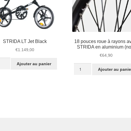
STRIDA LT Jet Black
18 pouces roue à rayons a
STRIDA en aluminium (noi
€
1.149,00
€
64,90
tité
Ajouter au panier
quantité
Ajouter au panie
de
IDA
18
pouces
roue
ck
à
rayons
avant
STRIDA
en
aluminium