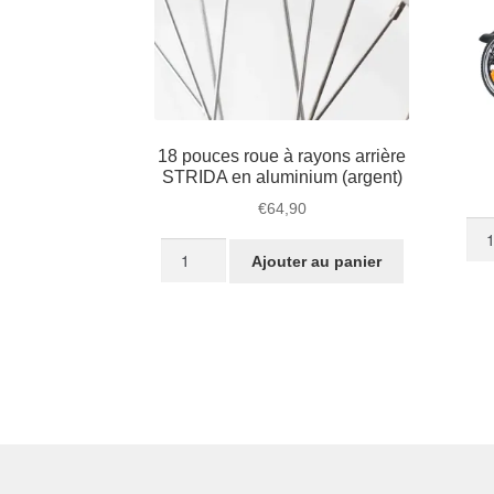
18 pouces roue à rayons arrière
STRIDA en aluminium (argent)
€
64,90
quan
quantité
de
Ajouter au panier
de
STR
18
LT
pouces
Jet
roue
Bla
à
rayons
arrière
STRIDA
en
aluminium