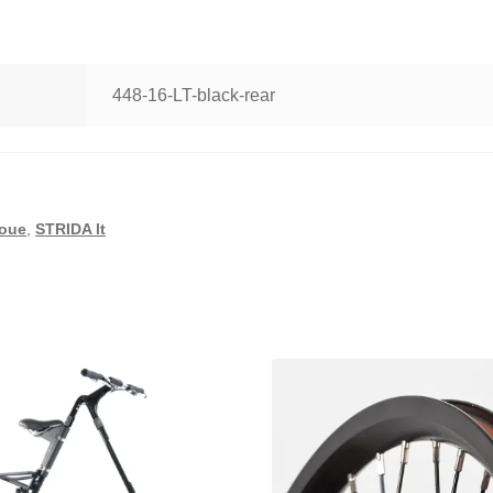
448-16-LT-black-rear
oue
,
STRIDA lt