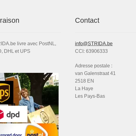
(noir)
vraison
Contact
IDA.be livre avec PostNL,
info@STRIDA.be
, DHL et UPS
CCI: 63906333
Adresse postale :
van Galenstraat 41
2518 EN
La Haye
Les Pays-Bas