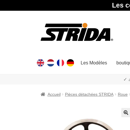
Les c
Aller
Aller
à
au
la
contenu
navigation
Les Modèles
boutiq
✓ 
Accueil
Pièces détachées STRIDA
Roue
🔍