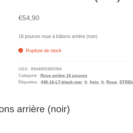
€
54,90
16 pouces roue à bâtons arrière (noir)
Rupture de stock
UGS :
8944855900394
Catégorie :
Roue arrière 16 pouces
Étiquettes :
448-16-LT-black-rear
,
fr
,
frein
,
lt
,
Roue
,
STRIDA
ns arrière (noir)