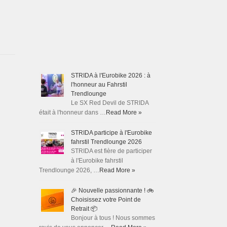
STRIDA à l'Eurobike 2026 : à
l'honneur au Fahrstil
Trendlounge
Le SX Red Devil de STRIDA
était à l'honneur dans …
Read More »
STRIDA participe à l'Eurobike
fahrstil Trendlounge 2026
STRIDA est fière de participer
à l'Eurobike fahrstil
Trendlounge 2026, …
Read More »
🎉 Nouvelle passionnante ! 🚲
Choisissez votre Point de
Retrait 📦
Bonjour à tous ! Nous sommes