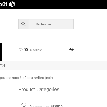
oût 📦
€
0,00
0 article
ntie
pouces roue à bâtons arrière (noir)
Product Categories
Accessoires STRIDA