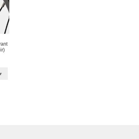
vant
r)
r