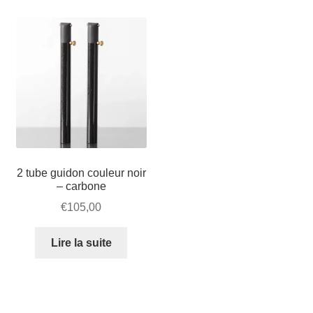
Bagages
TOPEAK
pour
STRIDA
2 tube guidon couleur noir
– carbone
€
105,00
Lire la suite