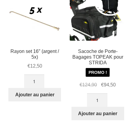
Rayon set 16″ (argent /
Sacoche de Porte-
5x)
Bagages TOPEAK pour
STRIDA
€
12,50
PROMO !
quantité
Le
Le
€
124,90
€
94,50
de
prix
prix
Rayon
Ajouter au panier
quantité
initial
actuel
set
de
était :
est :
16"
Sacoche
Ajouter au panier
€124,90.
€94,50.
(argent
de
/
Porte-
5x)