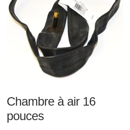
Mon compte et Support
enfant
le
menu
Panier
enfant
SOLDES
Chambre à air 16
pouces