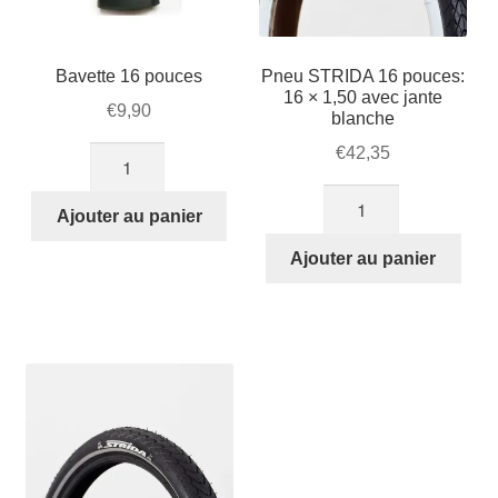
Bavette 16 pouces
Pneu STRIDA 16 pouces:
16 × 1,50 avec jante
€
9,90
blanche
€
42,35
quantité
de
quantité
Bavette
Ajouter au panier
de
16
Pneu
Ajouter au panier
pouces
STRIDA
16
pouces:
16
×
1,50
avec
jante