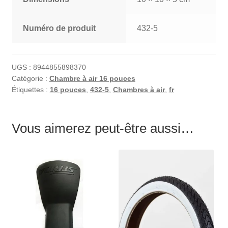
Numéro de produit
432-5
UGS :
8944855898370
Catégorie :
Chambre à air 16 pouces
Étiquettes :
16 pouces
,
432-5
,
Chambres à air
,
fr
Vous aimerez peut-être aussi…