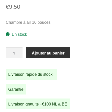
€
9,50
Chambre à air 16 pouces
En stock
quantité
Ajouter au panier
de
Chambre
à
Livraison rapide du stock !
air
16
pouces
Garantie
Livraison gratuite +€100 NL & BE