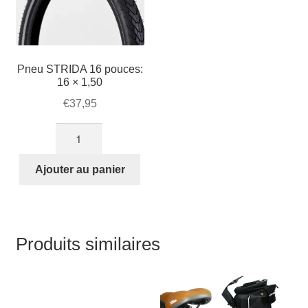
blanche
Pneu STRIDA 16 pouces:
16 × 1,50
€
37,95
quantité
de
Pneu
Ajouter au panier
STRIDA
16
pouces:
16
Produits similaires
×
1,50