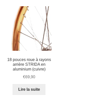
à
bâtons
avant
(rouge)
18 pouces roue à rayons
arrière STRIDA en
aluminium (cuivre)
€
69,90
Lire la suite