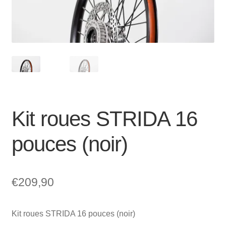
Mon compte et Support
enfant
le
menu
Panier
enfant
SOLDES
Kit roues STRIDA 16
pouces (noir)
€
209,90
Kit roues STRIDA 16 pouces (noir)