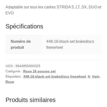
Adaptable sur tous les cadres STRIDA 5, LT, SX, DUO et
EVO
Spécifications
Numéro de
448-16-black-set brakediscs
produit
freewheel
UGS :
8944855900325
Catégorie :
Roue 16 pouces set
Étiquettes :
448-16-black-set brakediscs freewheel
,
fr
,
frein
,
Roue
Produits similaires