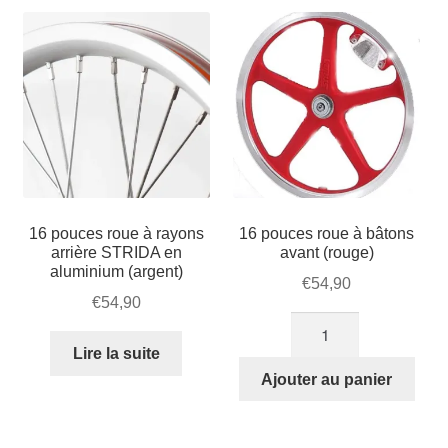
16 pouces roue à rayons
16 pouces roue à bâtons
arrière STRIDA en
avant (rouge)
aluminium (argent)
€
54,90
€
54,90
quantité
de
Lire la suite
16
Ajouter au panier
pouces
roue