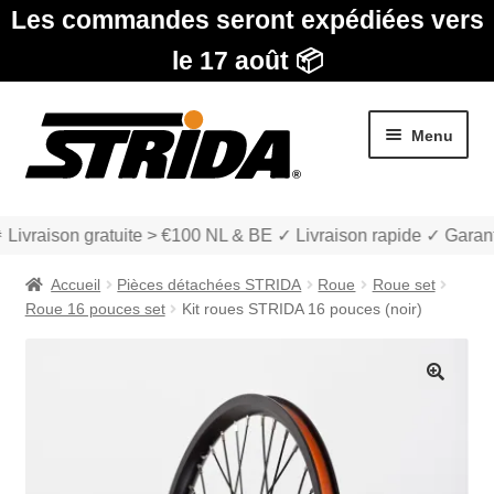
Les commandes seront expédiées vers
le 17 août 📦
Aller
Aller
Menu
à
au
la
contenu
navigation
 Livraison gratuite > €100 NL & BE ✓ Livraison rapide ✓ Garant
Accueil
Pièces détachées STRIDA
Roue
Roue set
Roue 16 pouces set
Kit roues STRIDA 16 pouces (noir)
Les Modèles
🔍
Ouvrir
boutique
le
menu
Ouvrir