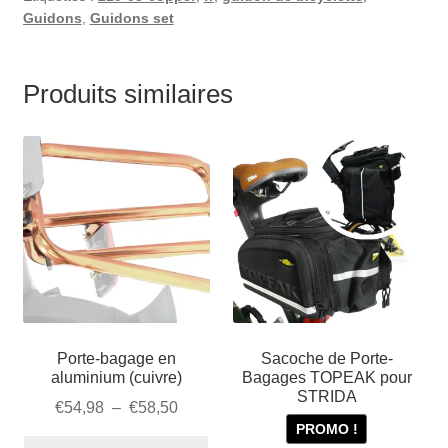
Guidons
,
Guidons set
Produits similaires
Porte-bagage en
Sacoche de Porte-
aluminium (cuivre)
Bagages TOPEAK pour
STRIDA
Plage
€
54,98
–
€
58,50
PROMO !
de
Ce