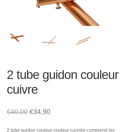
Mon compte et Support
enfant
le
menu
Panier
enfant
SOLDES
2 tube guidon couleur
cuivre
Le
Le
€
40,00
€
34,90
prix
prix
2 tube guidon couleur couleur cuivrée comprend les