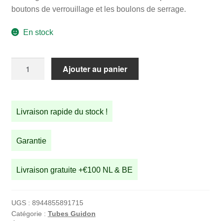
initial
actuel
boutons de verrouillage et les boulons de serrage.
était :
est :
En stock
€40,00.
€34,90.
quantité
Ajouter au panier
de
2
tube
Livraison rapide du stock !
guidon
couleur
cuivre
Garantie
Livraison gratuite +€100 NL & BE
UGS :
8944855891715
Catégorie :
Tubes Guidon