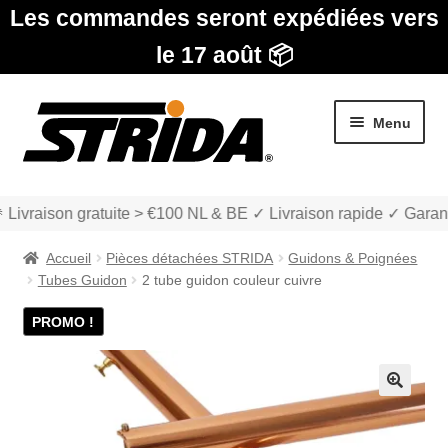
Les commandes seront expédiées vers
le 17 août 📦
Aller
Aller
Menu
à
au
la
contenu
navigation
 Livraison gratuite > €100 NL & BE ✓ Livraison rapide ✓ Garant
Accueil
Pièces détachées STRIDA
Guidons & Poignées
Tubes Guidon
2 tube guidon couleur cuivre
PROMO !
Les Modèles
Ouvrir
boutique
🔍
le
menu
Ouvrir