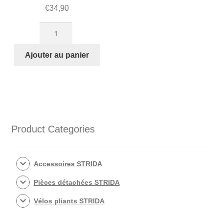
€
34,90
quantité
de
2
Ajouter au panier
tube
guidon
couleur
alu
Product Categories
Accessoires STRIDA
Pièces détachées STRIDA
Vélos pliants STRIDA