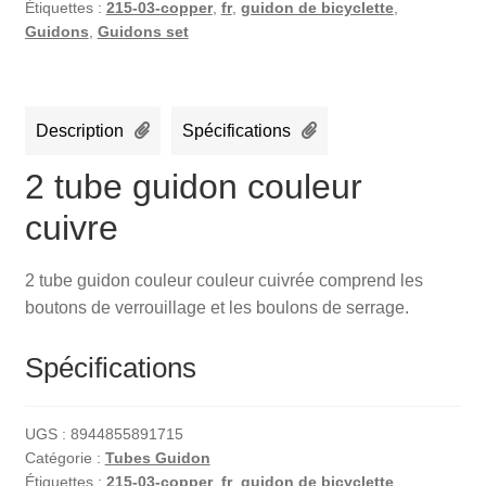
Étiquettes :
215-03-copper
,
fr
,
guidon de bicyclette
,
Guidons
,
Guidons set
Description
Spécifications
2 tube guidon couleur
cuivre
2 tube guidon couleur couleur cuivrée comprend les
boutons de verrouillage et les boulons de serrage.
Spécifications
UGS :
8944855891715
Catégorie :
Tubes Guidon
Étiquettes :
215-03-copper
,
fr
,
guidon de bicyclette
,