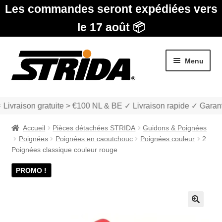
Les commandes seront expédiées vers
le 17 août 📦
Aller
Aller
Menu
à
au
la
contenu
navigation
 Livraison gratuite > €100 NL & BE ✓ Livraison rapide ✓ Garant
Accueil
Pièces détachées STRIDA
Guidons & Poignées
Poignées
Poignées en caoutchouc
Poignées couleur
2
Poignées classique couleur rouge
PROMO !
Les Modèles
Ouvrir
boutique
le
🔍
menu
Ouvrir