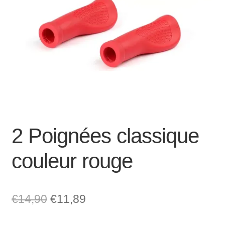
Mon compte et Support
enfant
le
menu
Panier
enfant
SOLDES
2 Poignées classique
couleur rouge
Le
Le
€
14,90
€
11,89
prix
prix