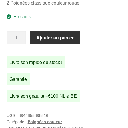
2 Poignées classique couleur rouge
initial
actuel
était :
est :
En stock
€14,90.
€11,89.
quantité
Ajouter au panier
de
2
Poignées
Livraison rapide du stock !
classique
couleur
rouge
Garantie
Livraison gratuite +€100 NL & BE
UGS :
8944855898516
Catégorie :
Poignées couleur
Étiquettes :
221-rd
,
fr
,
Poignées
,
STRIDA