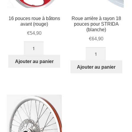
16 pouces roue à bâtons
Roue arrière à rayon 18
avant (rouge)
pouces pour STRIDA
(blanche)
€
54,90
€
64,90
quantité
quantité
de
de
16
Ajouter au panier
Roue
Ajouter au panier
pouces
arrière
roue
à
à
rayon
bâtons
18
avant
pouces
(rouge)
pour
STRIDA
(blanche)