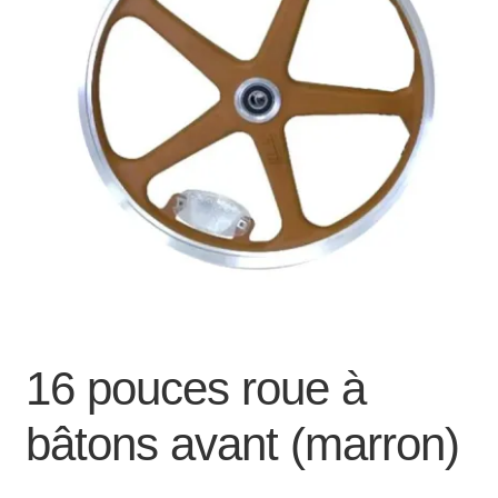
Mon compte et Support
enfant
le
menu
Panier
enfant
SOLDES
16 pouces roue à
bâtons avant (marron)