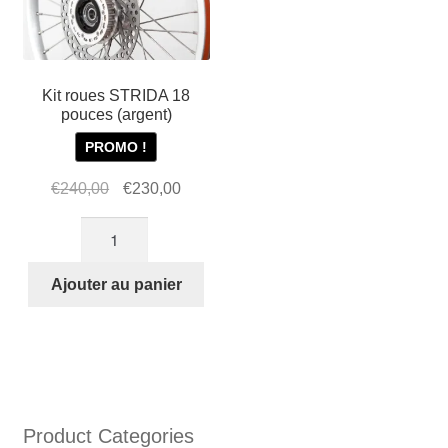
Kit roues STRIDA 18
pouces (argent)
PROMO !
Le
Le
€
240,00
€
230,00
prix
prix
quantité
initial
actuel
de
était :
est :
Kit
Ajouter au panier
€240,00.
€230,00.
roues
STRIDA
18
pouces
(argent)
Product Categories