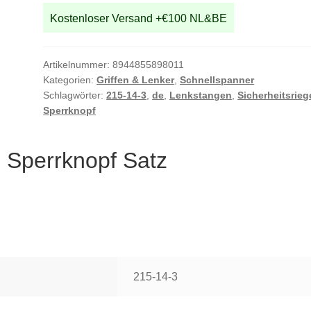
Kostenloser Versand +€100 NL&BE
Artikelnummer:
8944855898011
Kategorien:
Griffen & Lenker
,
Schnellspanner
Schlagwörter:
215-14-3
,
de
,
Lenkstangen
,
Sicherheitsrieg
Sperrknopf
Sperrknopf Satz
215-14-3