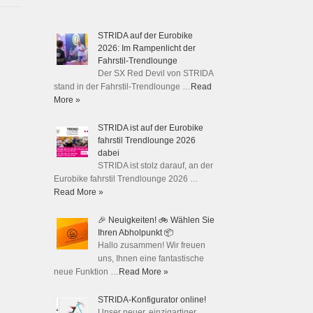
STRIDA auf der Eurobike
2026: Im Rampenlicht der
Fahrstil-Trendlounge
Der SX Red Devil von STRIDA
stand in der Fahrstil-Trendlounge …
Read
More »
STRIDA ist auf der Eurobike
fahrstil Trendlounge 2026
dabei
STRIDA ist stolz darauf, an der
Eurobike fahrstil Trendlounge 2026 …
Read More »
🎉 Neuigkeiten! 🚲 Wählen Sie
Ihren Abholpunkt 📦
Hallo zusammen! Wir freuen
uns, Ihnen eine fantastische
neue Funktion …
Read More »
STRIDA-Konfigurator online!
Unser neuer, einzigartiger