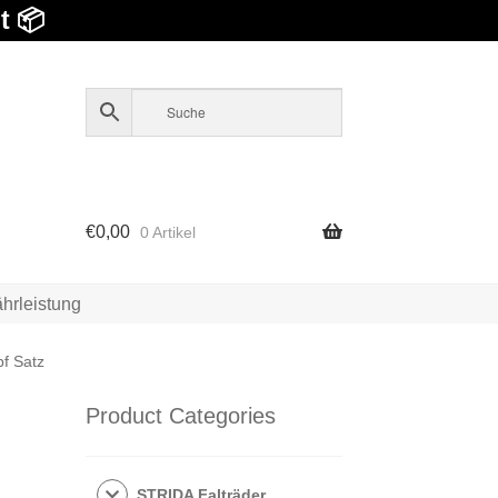
t 📦
€
0,00
0 Artikel
hrleistung
f Satz
Product Categories
STRIDA Falträder