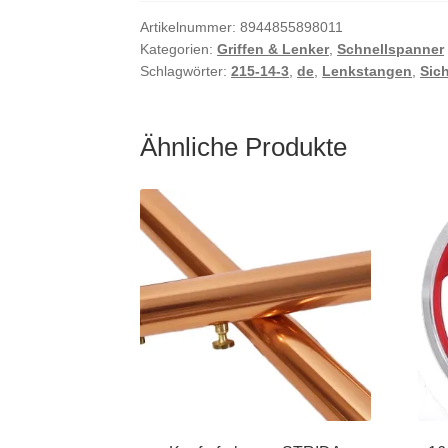
Artikelnummer:
8944855898011
Kategorien:
Griffen & Lenker
,
Schnellspanner
Schlagwörter:
215-14-3
,
de
,
Lenkstangen
,
Sich
Ähnliche Produkte