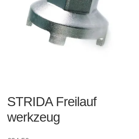
Account & Support
auskla
Warenkorb
SALE
STRIDA Freilauf
werkzeug