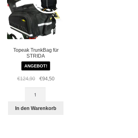
Topeak TrunkBag für
STRIDA
ANGEBOT!
Ursprünglicher
Aktueller
€
124,90
€
94,50
Preis
Preis
Topeak
war:
ist:
TrunkBag
€124,90
€94,50.
für
In den Warenkorb
STRIDA
Menge