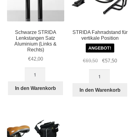
Schwarze STRIDA
STRIDA Fahrradstand für
Lenkstangen Satz
vertikale Position
Aluminium (Links &
ANGEBOT!
Rechts)
€
42,00
Ursprünglicher
Aktueller
€
69,50
€
57,50
Preis
Preis
Schwarze
STRIDA
war:
ist:
STRIDA
Fahrradstand
€69,50
€57,50.
Lenkstangen
In den Warenkorb
für
In den Warenkorb
Satz
vertikale
Aluminium
Position
(Links
Menge
&
Rechts)
Menge